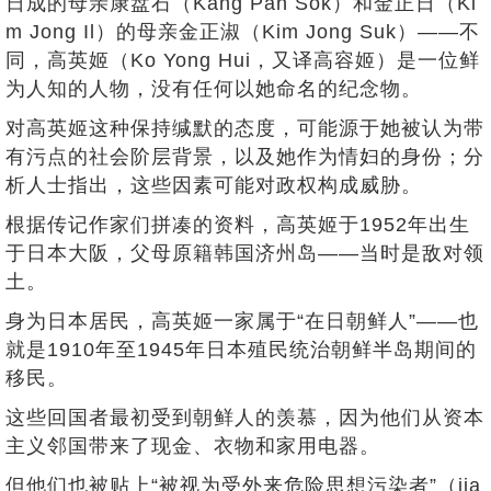
日成的母亲康盘石（Kang Pan Sok）和金正日（Ki
m Jong Il）的母亲金正淑（Kim Jong Suk）——不
同，高英姬（Ko Yong Hui，又译高容姬）是一位鲜
为人知的人物，没有任何以她命名的纪念物。
对高英姬这种保持缄默的态度，可能源于她被认为带
有污点的社会阶层背景，以及她作为情妇的身份；分
析人士指出，这些因素可能对政权构成威胁。
根据传记作家们拼凑的资料，高英姬于1952年出生
于日本大阪，父母原籍韩国济州岛——当时是敌对领
土。
身为日本居民，高英姬一家属于“在日朝鲜人”——也
就是1910年至1945年日本殖民统治朝鲜半岛期间的
移民。
这些回国者最初受到朝鲜人的羡慕，因为他们从资本
主义邻国带来了现金、衣物和家用电器。
但他们也被贴上“被视为受外来危险思想污染者”（jja