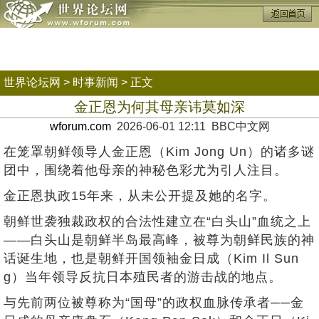
世界论坛网
>
时事新闻
> 正文
金正恩为何其母亲讳莫如深
wforum.com
2026-06-01 12:11 BBC中文网
在笼罩朝鲜领导人金正恩（Kim Jong Un）的诸多谜
团中，围绕着他母亲的神秘色彩尤为引人注目。
金正恩执政15年来，从未公开提及她的名字。
朝鲜世袭独裁政权的合法性建立在“白头山”血统之上
——白头山是朝鲜半岛最高峰，被尊为朝鲜民族的神
话诞生地，也是朝鲜开国领袖金日成（Kim Il Sun
g）当年领导反抗日本殖民者的游击战的地点。
与先前两位被尊称为“国母”的政权血脉传承者──金