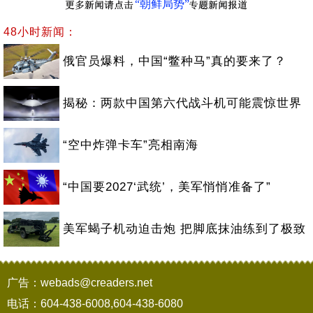
“朝鲜局势”
48小时新闻：
俄官员爆料，中国“鳖种马”真的要来了？
揭秘：两款中国第六代战斗机可能震惊世界
“空中炸弹卡车”亮相南海
“中国要2027‘武统’，美军悄悄准备了”
美军蝎子机动迫击炮 把脚底抹油练到了极致
广告：webads@creaders.net
电话：604-438-6008,604-438-6080