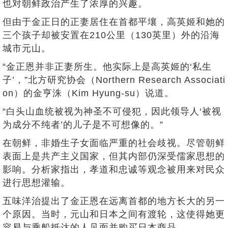
也对朝鲜政治产生了浓厚的兴趣。
但由于金正日的正妻居住在首都平壤，高英姬和她的
三个孩子却被安置在210公里（130英里）外的沿海
城市元山。
“金正恩并非正妻所生。他实际上是高英姬的‘私生
子’，”北方研究协会（Northern Research Associati
on）的金亨洙（Kim Hyung-su）说道。
“白头山血统被视为神圣不可侵犯，因此领导人‘被视
为成分不纯者’的儿子是不可想像的。”
在朝鲜，非婚生子女面临严重的社会歧视。尽管朝鲜
表面上是共产主义国家，但其内部仍深受儒家思想的
影响。分析家指出，孝道和忠诚等观念被用来对民众
进行思想灌输。
五味洋治提出了金正恩在远离首都的地方长大的另一
个原因。当时，元山和日本之间有渡轮，这使得她更
容易与乘船抵达的人见面并购买日本商品。