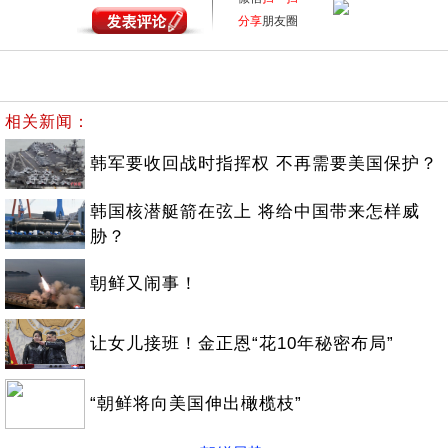
分享
朋友圈
相关新闻：
韩军要收回战时指挥权 不再需要美国保护？
韩国核潜艇箭在弦上 将给中国带来怎样威
胁？
朝鲜又闹事！
让女儿接班！金正恩“花10年秘密布局”
“朝鲜将向美国伸出橄榄枝”