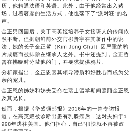
历，他精通法语和英语。此外，由于他经常出入赌
场，过着奢靡的生活方式，他也落下了“派对狂”的名
声。
金正男回国后，关于高英姬培养子女接班人的传闻依
然不断。但据朝鲜前外交官柳贤宇在其著作中的说
法，她的长子金正哲（Kim Jong Chul）因严重的鸦
片成瘾而被排除在继承人之外。书中还提到，金正哲
曾在拂晓时分敲他的门，并要求提供鸦片。
分析家指出，金正恩因其领导潜质和好胜心而成为父
亲的宠儿。
金正恩的姊姊和姊夫受命在瑞士留学期间照顾金正恩
及其兄长。
然而，根据《华盛顿邮报》2016年的一篇专访报
道，在高英姬被诊断出患有乳腺癌后，这对夫妇于1
998年逃往美国。他们担心，自己“很快就不再被政