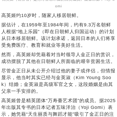
omi
高英姬约10岁时，随家人移居朝鲜。
据估计，在1959年至1984年间，约有9.3万名朝鲜
人根据“地上乐园”（即在日朝鲜人归国运动）的计划
从日本移居朝鲜。该计划承诺，返回日本的人们将享
受免费医疗、教育和就业等美好生活。
然而，高英姬却凭藉着对当时领导人金正日的赏识，
成功摆脱了其他在日朝鲜人所面临的艰辛贫困生活。
尽管金正日从未公开介绍过他的妻子或伴侣，但情报
显示，他当时其实已经与金英淑（Kim Young Soo
k）结婚；金英淑是高级军官之女，这段婚姻是由其
父亲一手安排的。
高英姬曾是精英团体“万寿臺艺术团”的成员。据2025
年出版其专书的日本记者五味洋治（Yoji Gomi）表
示，她凭藉“天生丽质与舞蹈才能”吸引了金正日的注