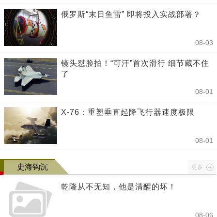
俄罗斯“末日鱼雷” 即将投入实战部署？
08-03
镜头怼脸拍！“可汗”首次滑行 细节藏不住
了
08-01
X-76：重塑垂直起降飞行器速度极限
08-01
史海钩沉
更多
乾隆从不无知，他是清醒的坏！
08-06