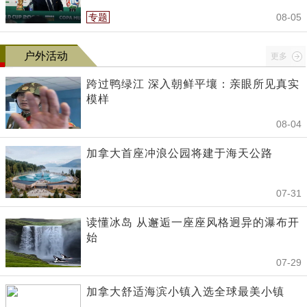
专题
08-05
户外活动
更多
跨过鸭绿江 深入朝鲜平壤：亲眼所见真实
模样
08-04
加拿大首座冲浪公园将建于海天公路
07-31
读懂冰岛 从邂逅一座座风格迥异的瀑布开
始
07-29
加拿大舒适海滨小镇入选全球最美小镇