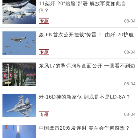
11架歼-20“贴脸”部署 解放军竟如此自
信？
专题
08-04
轰-6N首次公开挂载“惊雷-1” 由歼-20护航
专题
08-04
东风17的导弹洞库画面公开 一眼看不到边
08-04
歼-16D挂的新家伙 到底是不是LD-8A？
专题
08-04
中国鹰击20双发连射 美军会作何感想？