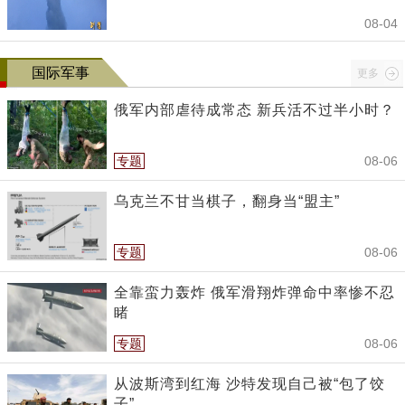
08-04
国际军事
更多
俄军内部虐待成常态 新兵活不过半小时？
专题
08-06
乌克兰不甘当棋子，翻身当“盟主”
专题
08-06
全靠蛮力轰炸 俄军滑翔炸弹命中率惨不忍
睹
专题
08-06
从波斯湾到红海 沙特发现自己被“包了饺
子”