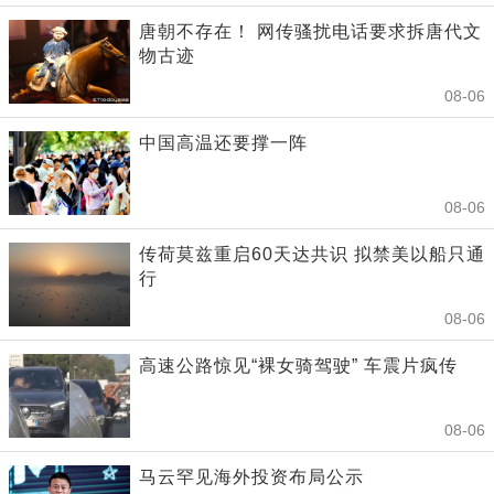
唐朝不存在！ 网传骚扰电话要求拆唐代文
物古迹
08-06
中国高温还要撑一阵
08-06
传荷莫兹重启60天达共识 拟禁美以船只通
行
08-06
高速公路惊见“裸女骑驾驶” 车震片疯传
08-06
马云罕见海外投资布局公示