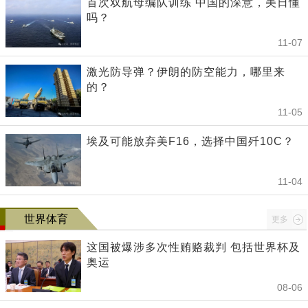
首次双航母编队训练 中国的深意，美日懂
吗？
11-07
激光防导弹？伊朗的防空能力，哪里来
的？
11-05
埃及可能放弃美F16，选择中国歼10C？
11-04
世界体育
更多
这国被爆涉多次性贿赂裁判 包括世界杯及
奥运
08-06