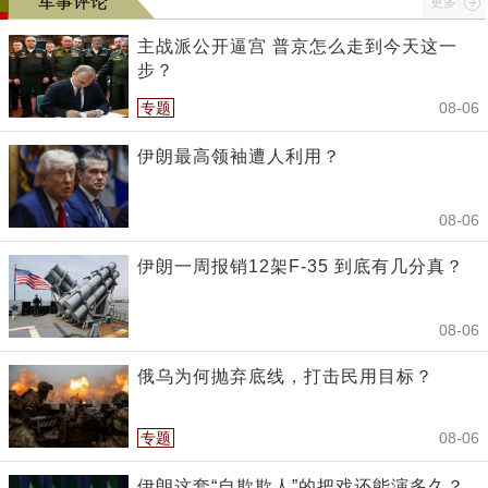
军事评论
更多
主战派公开逼宫 普京怎么走到今天这一
步？
专题
08-06
伊朗最高领袖遭人利用？
08-06
伊朗一周报销12架F-35 到底有几分真？
08-06
俄乌为何抛弃底线，打击民用目标？
专题
08-06
伊朗这套“自欺欺人”的把戏还能演多久？