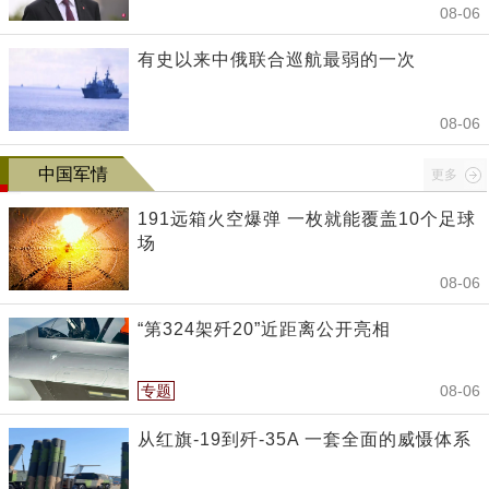
08-06
有史以来中俄联合巡航最弱的一次
08-06
中国军情
更多
191远箱火空爆弹 一枚就能覆盖10个足球
场
08-06
“第324架歼20”近距离公开亮相
专题
08-06
从红旗-19到歼-35A 一套全面的威慑体系