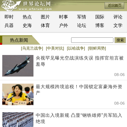
即时
热点
图片
时事
军情
国际
评论
兵器
史海
体育
户外
论坛
博客
文学
热点新闻
[乌克兰战争]
[中美对抗]
[以哈战争]
[朝鲜局势]
央视罕见曝光空战演练失误 指挥官坦言被
羞辱
08-06
最大规模跨境追税！中国锁定富豪海外资
产
08-06
中国出入境新规 凸显“钢铁雄师”共军陷入
绝境