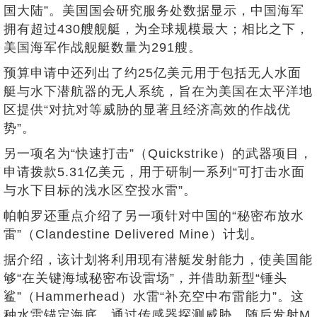
国大陆”。美国国会研究服务处数据显示，中国海军
拥有超过430艘舰艇，为全球规模最大；相比之下，
美国海军作战舰艇数量为291艘。
预算申请中还列出了约25亿美元用于包括无人水面
艇与水下潜航器的无人系统，旨在为美国在太平洋地
区提供“对抗对等威胁的显著且经济高效的作战优
势”。
另一项名为“快速打击”（Quickstrike）的武器项目，
申请拨款5.31亿美元，用于研制一系列“可打击水面
与水下目标的浅水区空投水雷”。
帕帕罗还重点介绍了另一项针对中国的“秘密布放水
雷”（Clandestine Delivered Mine）计划。
据介绍，该计划将利用现有潜艇发射能力，使美国能
够“在关键海域秘密布设雷场”，并借助新型“锤头
鲨”（Hammerhead）水雷“补充空中布雷能力”。这
种水雷锚定海底，通过传感器探测威胁，随后发射M