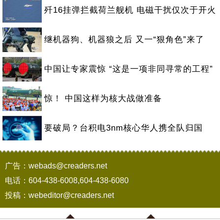
歼16挂弹拦截荷兰舰机 电磁干扰仅次于开火
继机器狗、机器狼之后 又一“狠角色”来了
中国让专家震惊 “这是一项非同寻常的工程”
惊！ 中国这样为核大战做准备
要破局？台积电3nm核心华人携全队归国
广告：webads@creaders.net
电话：604-438-6008,604-438-6080
投稿：webeditor@creaders.net