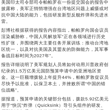
美国印太司令部司令帕帕罗在一份提交国会的报告中
披露称，美军正悄悄增强在台湾地区问题上威慑或对
抗中国大陆的能力，包括研发新型反舰炸弹和先进水
雷。
彭博社根据获得的报告内容指出，帕帕罗向国会议员
渲染威胁称，中国人民解放军“正在各领域进行历史
性扩张，并围绕两大主要任务开展训练：推动台湾地
区统一，以及对抗美国及其盟友的防御能力，其军事
备战目标时间为2027年”。
报告详细说明了美军规划人员将如何动用川普政府创
纪录的1.5万亿美元国防预算申请中的亚洲地区资
金。这一巨额增拨较上年提升44%，帕帕罗敦促议员
尽快予以批准，以保卫本土，并挫败所谓“中国的错
位战略”。
据报道，预算申请的关键部分包括，拨款5.92亿美元
用于“快沉”炸弹（Quicksink）导引头组件的研发、