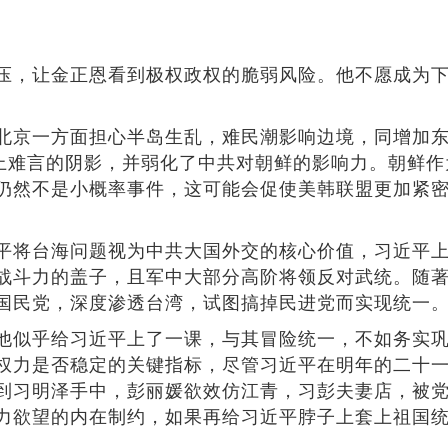
压，让金正恩看到极权政权的脆弱风险。他不愿成为
北京一方面担心半岛生乱，难民潮影响边境，同增加
蒙上难言的阴影，并弱化了中共对朝鲜的影响力。朝鲜
仍然不是小概率事件，这可能会促使美韩联盟更加紧
平将台海问题视为中共大国外交的核心价值，习近平
战斗力的盖子，且军中大部分高阶将领反对武统。随
国民党，深度渗透台湾，试图搞掉民进党而实现统一
他似乎给习近平上了一课，与其冒险统一，不如务实
权力是否稳定的关键指标，尽管习近平在明年的二十
到习明泽手中，彭丽媛欲效仿江青，习彭夫妻店，被
力欲望的内在制约，如果再给习近平脖子上套上祖国