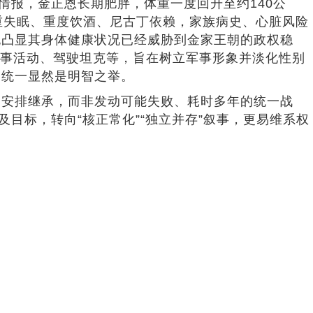
情报，金正恩长期肥胖，体重一度回升至约140公
重失眠、重度饮酒、尼古丁依赖，家族病史、心脏风险
也凸显其身体健康状况已经威胁到金家王朝的政权稳
相军事活动、驾驶坦克等，旨在树立军事形象并淡化性别
避统一显然是明智之举。
、安排继承，而非发动可能失败、耗时多年的统一战
目标，转向“核正常化”“独立并存”叙事，更易维系权