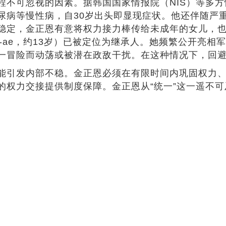
不可忽视的因素。据韩国国家情报院（NIS）等多方
尿病等慢性病，自30岁出头即显现症状。他还伴随严
稳定，金正恩有意将权力接力棒传给未成年的女儿，
u-ae，约13岁）已被定位为继承人。她频繁公开亮
一冒险而动荡或被潜在政敌干扰。在这种情况下，回
能引发内部不稳。金正恩必须在有限时间内巩固权力
权力交接提供制度保障。金正恩从“统一”这一遥不可及