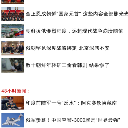
金正恩成朝鲜“国家元首” 这些内容全部删光
朝鲜援俄惨烈程度，远超现代战争崩溃阈值
俄朝罕见深度战略绑定 北京深感不安
数十朝鲜年轻矿工偷看韩剧 结果惨了
48小时新闻：
印度前陆军一号“反水”：阿克赛钦换藏南
俄军羡慕！中国空警-3000就是“世界最强”