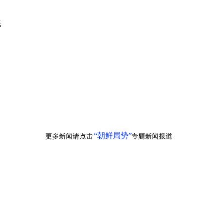
光
“朝鲜局势”