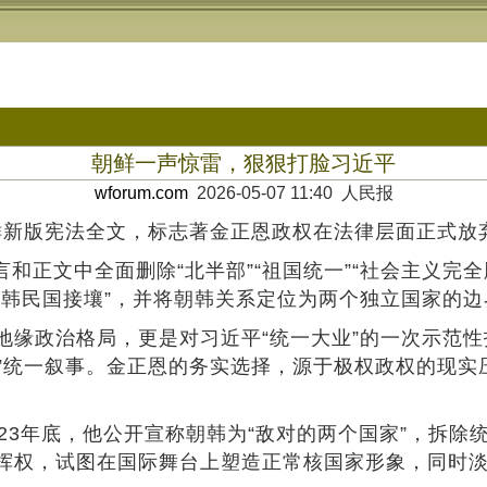
朝鲜一声惊雷，狠狠打脸习近平
wforum.com
2026-05-07 11:40 人民报
朝鲜新版宪法全文，标志著金正恩政权在法律层面正式放
言和正文中全面删除“北半部”“祖国统一”“社会主义
大韩民国接壤”，并将朝韩关系定位为两个独立国家的边
地缘政治格局，更是对习近平“统一大业”的一次示范
亲”统一叙事。金正恩的务实选择，源于极权政权的现
23年底，他公开宣称朝韩为“敌对的两个国家”，拆除统
挥权，试图在国际舞台上塑造正常核国家形象，同时