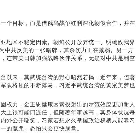
下一个目标，而是借俄乌战争红利深化朝俄合作，并在
东亚地区不稳定因素。朝鲜公开放弃统一、明确敌我界
作为中共反美的一张暗牌，其杀伤力正在减弱。另一方
密，连带美日韩加强战略伙伴关系，无疑对中共是利空
上台以来，其武统台湾的野心昭然若揭，近年来，随著
著军队将领的不断落马，习近平武统台湾的黄粱美梦也
。
巩固权力，金正恩健康因素投射出的示范效应更加耐人
一大上很可能四连任，但随著年事越高，其身体状况每
党内外公开嘲笑，习家若想永久掌握政治权柄只能靠习
统一的魔咒，恐怕只会更快崩盘。