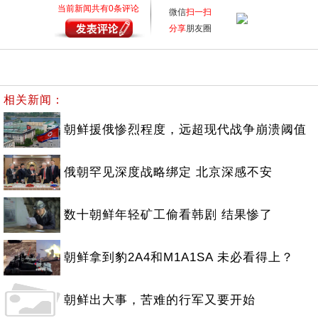
当前新闻共有
0
条评论
微信
扫一扫
分享
朋友圈
相关新闻：
朝鲜援俄惨烈程度，远超现代战争崩溃阈值
俄朝罕见深度战略绑定 北京深感不安
数十朝鲜年轻矿工偷看韩剧 结果惨了
朝鲜拿到豹2A4和M1A1SA 未必看得上？
朝鲜出大事，苦难的行军又要开始