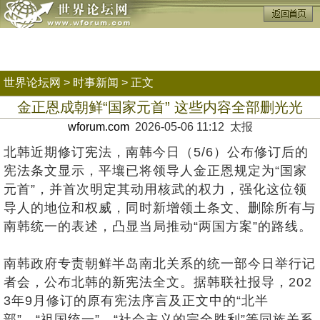
世界论坛网
>
时事新闻
> 正文
金正恩成朝鲜“国家元首” 这些内容全部删光光
wforum.com
2026-05-06 11:12 太报
北韩近期修订宪法，南韩今日（5/6）公布修订后的
宪法条文显示，平壤已将领导人金正恩规定为“国家
元首”，并首次明定其动用核武的权力，强化这位领
导人的地位和权威，同时新增领土条文、删除所有与
南韩统一的表述，凸显当局推动“两国方案”的路线。
南韩政府专责朝鲜半岛南北关系的统一部今日举行记
者会，公布北韩的新宪法全文。据韩联社报导，202
3年9月修订的原有宪法序言及正文中的“北半
部”、“祖国统一”、“社会主义的完全胜利”等同族关系