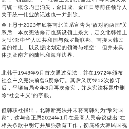
与统一概念均已消失，金日成、金正日等前任领导人
关于统一伟业的记述也一并删除。
金正恩于2023年底将南北关系宣告为“敌对的两国”关
系后，本次宪法修订也新设领土条文，定义北韩领土
为“北邻中华人民共和国与俄罗斯联邦、南接大韩民
国的领土，以及据此划定的领海与领空”，但并未具
体提及南方的陆地和海洋边界。
北韩于1948年9月首次通过宪法，并在1972年颁布
社会主义宪法前曾5度修订。其后又历经12次修订
后，平壤当局今年3月再次修宪，并从宪法标题中删
除“社会主义”的字眼。
但韩联社指出，北韩新宪法并未将南韩列为“敌对国
家”，这与金正恩2024年1月在最高人民会议做出“在
相关条款中明订并加强教育工作，彻底将大韩民国视