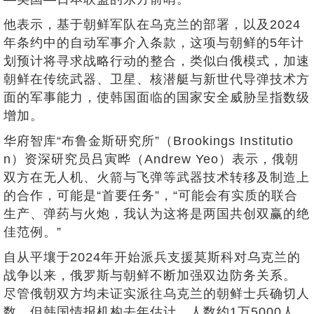
他表示，基于朝鲜军队在乌克兰的部署，以及2024
年条约中的自动军事介入条款，这项与朝鲜的5年计
划预计将寻求战略行动的整合，类似白俄模式，加速
朝鲜在传统武器、卫星、核潜艇与新世代导弹技术方
面的军事能力，使韩国面临的国家安全威胁呈指数级
增加。
华府智库“布鲁金斯研究所”（Brookings Institutio
n）资深研究员吕寅晔（Andrew Yeo）表示，俄朝
双方在无人机、火箭与飞弹等武器技术转移及制造上
的合作，可能是“首要任务”，“可能会有实质的联合
生产、弹药与火炮，我认为这将是两国共创双赢的绝
佳范例。”
自从平壤于2024年开始派兵支援莫斯科对乌克兰的
战争以来，俄罗斯与朝鲜不断加强双边防务关系。
尽管俄朝双方均未证实派往乌克兰的朝鲜士兵确切人
数，但韩国情报机构去年估计，人数约1万5000人，