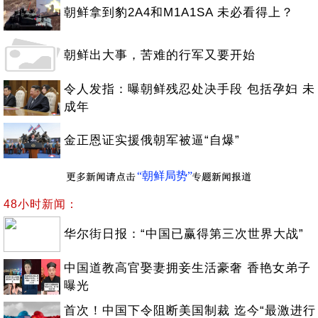
朝鲜拿到豹2A4和M1A1SA 未必看得上？
朝鲜出大事，苦难的行军又要开始
令人发指：曝朝鲜残忍处决手段 包括孕妇 未
成年
金正恩证实援俄朝军被逼“自爆”
“朝鲜局势”
48小时新闻：
华尔街日报：“中国已赢得第三次世界大战”
中国道教高官娶妻拥妾生活豪奢 香艳女弟子
曝光
首次！中国下令阻断美国制裁 迄今“最激进行