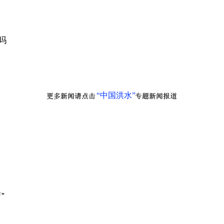
吗
“中国洪水”
”