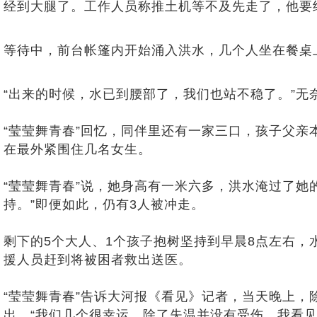
经到大腿了。
工作人员称
推土机等不及先走了，他要
等待中，前台帐篷内开始涌入洪水，几个人坐在餐桌
“出来的时候，水已到腰部了，我们也站不稳了。”无
“莹莹舞青春”回忆，同伴里还有一家三口，孩子父亲
在最外紧围住几名女生。
“莹莹舞青春”说，她身高有一米六多，洪水淹过了
持。”即便如此，仍有3人被冲走。
剩下的5个大人、1个孩子抱树坚持到早晨8点左右
援人员赶到将被困者救出送医。
“莹莹舞青春”告诉大河报《看见》记者，当天晚上
出。“我们几个很幸运，除了失温并没有受伤。我看见