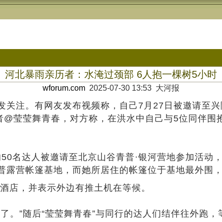
河北暴雨亲历者：水淹过颈部 6人抱一棵树5小时
wforum.com
2025-07-30 13:53 大河报
发关注。有网友发布视频称，自己7月27日被邀请至
者@莹莹舞青春，对方称，在洪水中自己与5位同伴围
内的50名达人被邀请至北京山谷青普·银河营地参加活
普露营帐篷基地，而她所居住的帐篷位于基地最外围
到酒店，并表示外边有推土机在等候。
了。”随后“莹莹舞青春”与同行的达人们结伴往外跑，