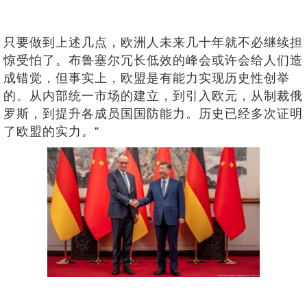
只要做到上述几点，欧洲人未来几十年就不必继续担
惊受怕了。布鲁塞尔冗长低效的峰会或许会给人们造
成错觉，但事实上，欧盟是有能力实现历史性创举
的。从内部统一市场的建立，到引入欧元，从制裁俄
罗斯，到提升各成员国国防能力。历史已经多次证明
了欧盟的实力。”