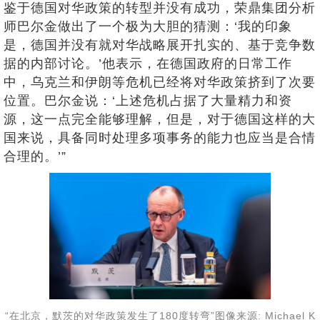
鉴于德国对华政策的转型并没有成功，荣鼎集团分析
师巴尔金做出了一个极为大胆的猜测：‘我的印象
是，德国并没有就对华战略展开扎实的、基于竞争数
据的内部讨论。’他表示，在德国政府的日常工作
中，乌克兰和伊朗等危机已经将对华政策挤到了次要
位置。巴尔金说：‘上述危机占据了大量精力和资
源，这一点完全能够理解，但是，对于德国这样的大
国来说，具备同时处理多项事务的能力也应当是合情
合理的。’”
“在北京，默茨的对华政策发生了180度转弯”图像来源: Michael K