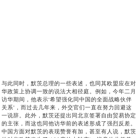
与此同时，默茨总理的一些表述，也同其欧盟应在对
华政策上协调一致的说法大相径庭。例如，今年二月
访华期间，他表示‘希望强化同中国的全面战略伙伴
关系’，而过去几年来，外交官们一直在努力回避这
一说辞。此外，默茨还提出同北京签署自由贸易协定
的主张，而这也同他访华前的表述形成了强烈反差。
中国方面对默茨的表现赞誉有加，甚至有人说，默茨