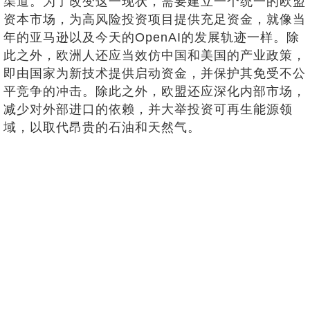
渠道。为了改变这一现状，需要建立一个统一的欧盟
资本市场，为高风险投资项目提供充足资金，就像当
年的亚马逊以及今天的OpenAI的发展轨迹一样。除
此之外，欧洲人还应当效仿中国和美国的产业政策，
即由国家为新技术提供启动资金，并保护其免受不公
平竞争的冲击。除此之外，欧盟还应深化内部市场，
减少对外部进口的依赖，并大举投资可再生能源领
域，以取代昂贵的石油和天然气。