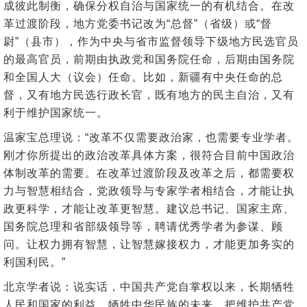
成彼此制衡，确保分权自治与国家统一的有机结合。在改
革过渡阶段，地方党委书记改为“总督”（省级）或“督
尉”（县市），作为中央与省市监督领导下级地方民选官员
的最高官员，前期由执政党和国务院任命，后期由国务院
和全国人大（议会）任命。比如，新疆有中央任命的总
督，又有地方民选行政长官，既有地方的民主自治，又有
利于维护国家统一。
温家宝总理说：“改革不仅需要政治家，也需要专业学者。
刚才你所提出的政治改革具体方案，很符合目前中国政治
体制改革的需要。在改革过渡阶段及改革之后，都需要权
力与智慧相结合，党政领导与专家学者相结合，才能让执
政更科学，才能让改革更智慧。建议总书记、国家主席、
国务院总理和省部级领导等，聘请优秀学者为参谋、顾
问。让权力拥有智慧，让智慧嫁接权力，才能更加务实的
利国利民。”
北京学者说：说实话，中国共产党自掌权以来，长期牺牲
人民和国家的利益，牺牲中华民族的未来，把维护共产党