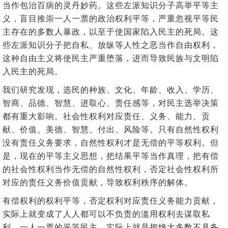
当作包治百病的灵丹妙药。这些左派知识分子高举平等主
义，盲目推崇一人一票的政治权利平等，严重忽视平等民
主存在的多数人暴政，以至于使国家陷入民主的死局。这
些左派知识分子把自私、放纵等人性之恶当作自由权利，
这种自由主义将使民主严重堕落，进而导致民族与文明陷
入民主的死局。
我们研究发现，选民的种族、文化、年龄、收入、学历、
智商、品德、智慧、进取心、责任感等，对民主选举决策
都有重大影响。社会性权利对应责任、义务、能力、贡
献、价值、美德、智慧、付出、风险等。只有自然性权利
没有责任义务要求，自然性权利才是无偿的平等权利。但
是，现在的平等主义思想，把结果平等当作真理，把有偿
的社会性权利当作无偿的自然性权利，否定社会性权利所
对应的责任义务价值贡献，导致权利秩序的解体。
有偿权利的权利平等，否定权利对应责任义务能力贡献，
实际上就变成了人人都可以不负责的滥用权利去谋取私
利。一人一票的平等民主，实际上就是把绝大多数不具备