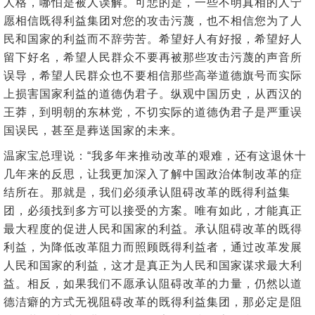
人格，哪怕是被人误解。可悲的是，一些不明真相的人宁
愿相信既得利益集团对您的攻击污蔑，也不相信您为了人
民和国家的利益而不辞劳苦。希望好人有好报，希望好人
留下好名，希望人民群众不要再被那些攻击污蔑的声音所
误导，希望人民群众也不要相信那些高举道德旗号而实际
上损害国家利益的道德伪君子。纵观中国历史，从西汉的
王莽，到明朝的东林党，不切实际的道德伪君子是严重误
国误民，甚至是葬送国家的未来。
温家宝总理说：“我多年来推动改革的艰难，还有这退休十
几年来的反思，让我更加深入了解中国政治体制改革的症
结所在。那就是，我们必须承认阻碍改革的既得利益集
团，必须找到多方可以接受的方案。唯有如此，才能真正
最大程度的促进人民和国家的利益。承认阻碍改革的既得
利益，为降低改革阻力而照顾既得利益者，通过改革发展
人民和国家的利益，这才是真正为人民和国家谋求最大利
益。相反，如果我们不愿承认阻碍改革的力量，仍然以道
德洁癖的方式无视阻碍改革的既得利益集团，那必定是阻