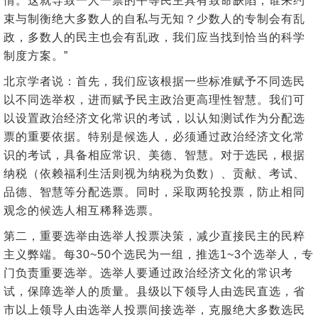
情。这就导致一人一票的平等民主具有致命缺陷，谁来约
束与制衡绝大多数人的自私与无知？少数人的专制会有乱
政，多数人的民主也会有乱政，我们应当找到恰当的科学
制度方案。”
北京学者说：首先，我们应该根据一些标准赋予不同选民
以不同选举权，进而赋予民主政治更高理性智慧。我们可
以设置政治经济文化常识的考试，以认知测试作为分配选
票的重要依据。特别是候选人，必须通过政治经济文化常
识的考试，具备相应常识、美德、智慧。对于选民，根据
纳税（依赖福利生活则视为纳税为负数）、贡献、考试、
品德、智慧等分配选票。同时，采取两轮投票，防止相同
观念的候选人相互稀释选票。
第二，重要选举由选举人投票决策，减少直接民主的民粹
主义弊端。每30~50个选民为一组，推选1~3个选举人，专
门负责重要选举。选举人要通过政治经济文化的常识考
试，保障选举人的质量。县级以下领导人由选民直选，省
市以上领导人由选举人投票间接选举，克服绝大多数选民