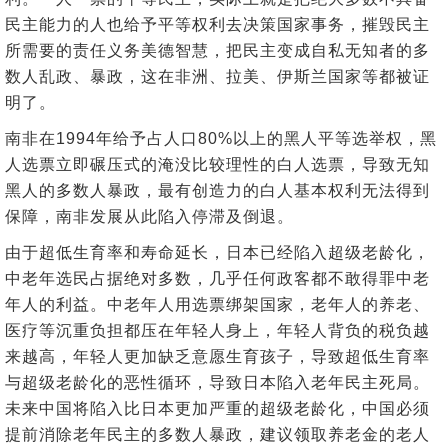
民主能力的人也给予平等权利去决策国家事务，摧毁民主
所需要的责任义务美德智慧，把民主变成自私无知者的多
数人乱政、暴政，这在非洲、拉美、伊斯兰国家等都被证
明了。
南非在1994年给予占人口80%以上的黑人平等选举权，黑
人选票立即碾压式的淹没比较理性的白人选票，导致无知
黑人的多数人暴政，最有创造力的白人基本权利无法得到
保障，南非发展从此陷入停滞及倒退。
由于超低生育率和寿命延长，日本已经陷入超级老龄化，
中老年选民占据绝对多数，几乎任何政客都不敢得罪中老
年人的利益。中老年人用选票绑架国家，老年人的养老、
医疗等沉重负担都压在年轻人身上，年轻人背负的税负越
来越高，年轻人更加缺乏意愿生育孩子，导致超低生育率
与超级老龄化的恶性循环，导致日本陷入老年民主死局。
未来中国将陷入比日本更加严重的超级老龄化，中国必须
提前消除老年民主的多数人暴政，建议领取养老金的老人