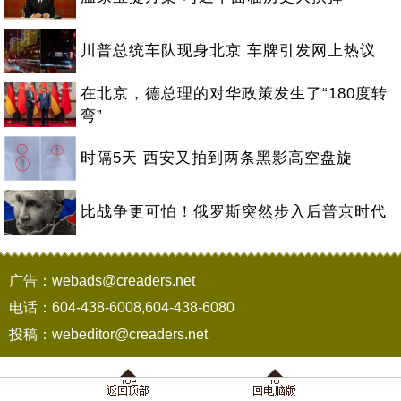
川普总统车队现身北京 车牌引发网上热议
在北京，德总理的对华政策发生了“180度转
弯”
时隔5天 西安又拍到两条黑影高空盘旋
比战争更可怕！俄罗斯突然步入后普京时代
广告：webads@creaders.net
电话：604-438-6008,604-438-6080
投稿：webeditor@creaders.net