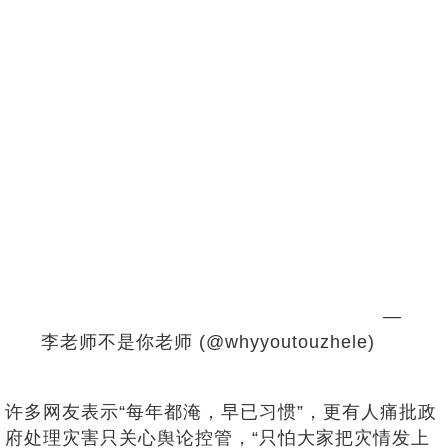
qUOtgI
—
李老师不是你老师 (@whyyoutouzhele)
Ju
ne 18, 2025
许多网友表示“每年都淹，早已习惯”，更有人痛批政
府处理灾害只关心舆论控管，“只怕大家把灾情发上