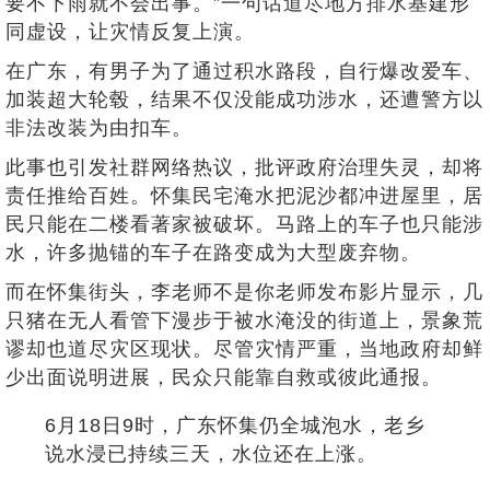
要不下雨就不会出事。”一句话道尽地方排水基建形
同虚设，让灾情反复上演。
在广东，有男子为了通过积水路段，自行爆改爱车、
加装超大轮毂，结果不仅没能成功涉水，还遭警方以
非法改装为由扣车。
此事也引发社群网络热议，批评政府治理失灵，却将
责任推给百姓。怀集民宅淹水把泥沙都冲进屋里，居
民只能在二楼看著家被破坏。马路上的车子也只能涉
水，许多抛锚的车子在路变成为大型废弃物。
而在怀集街头，李老师不是你老师发布影片显示，几
只猪在无人看管下漫步于被水淹没的街道上，景象荒
谬却也道尽灾区现状。尽管灾情严重，当地政府却鲜
少出面说明进展，民众只能靠自救或彼此通报。
6月18日9时，广东怀集仍全城泡水，老乡
说水浸已持续三天，水位还在上涨。
http
s://t.co/bylcBkz2TM
pic.twitter.com/MrXu