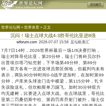
世界论坛网
>
世界体育
> 正文
沉闷！瑞士点球大战4-3胜哥伦比亚进8强
wforum.com
2026-07-07 15:58 足坛欧美汇
7月7日14时，2026世界杯最后一场1/8决赛打响，
瑞士对阵哥伦比亚，第20分钟，瑞士门将科贝尔扑
出普埃尔塔刁钻兜射，下半场第49分钟、第89分
钟，双方各有一次进攻球员禁区倒地，但裁判均未有
表示，两队90分钟时间0-0战平进加时，在加时第99
分钟，卢库米头球攻门击中横梁，第115分钟，扎卡
失误险送礼，但坎帕斯单刀踢飞。加时30分钟双方
均无建树，比赛进入点球大战。在点球战里，哥伦比
亚第二罚桑切斯中柱、第四罚库乔射门被扑，瑞士仅
第三罚阿坎吉失点。最终瑞士点球大战4-3险胜哥伦