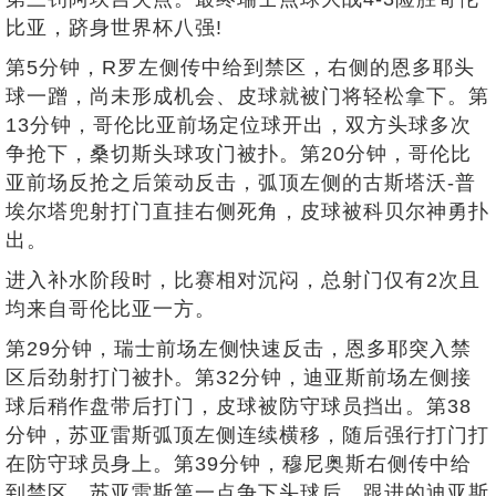
比亚，跻身世界杯八强!
第5分钟，R罗左侧传中给到禁区，右侧的恩多耶头
球一蹭，尚未形成机会、皮球就被门将轻松拿下。第
13分钟，哥伦比亚前场定位球开出，双方头球多次
争抢下，桑切斯头球攻门被扑。第20分钟，哥伦比
亚前场反抢之后策动反击，弧顶左侧的古斯塔沃-普
埃尔塔兜射打门直挂右侧死角，皮球被科贝尔神勇扑
出。
进入补水阶段时，比赛相对沉闷，总射门仅有2次且
均来自哥伦比亚一方。
第29分钟，瑞士前场左侧快速反击，恩多耶突入禁
区后劲射打门被扑。第32分钟，迪亚斯前场左侧接
球后稍作盘带后打门，皮球被防守球员挡出。第38
分钟，苏亚雷斯弧顶左侧连续横移，随后强行打门打
在防守球员身上。第39分钟，穆尼奥斯右侧传中给
到禁区，苏亚雷斯第一点争下头球后，跟进的迪亚斯