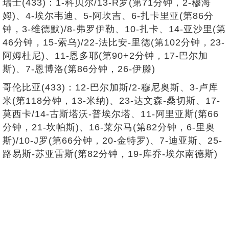
瑞士(433)：1-科贝尔/13-R罗(第71分钟，2-穆海
姆)、4-埃尔韦迪、5-阿坎吉、6-扎卡里亚(第86分
钟，3-维德默)/8-弗罗伊勒、10-扎卡、14-亚沙里(第
46分钟，15-索乌)/22-法比安-里德(第102分钟，23-
阿姆杜尼)、11-恩多耶(第90+2分钟，17-巴尔加
斯)、7-恩博洛(第86分钟，26-伊滕)
哥伦比亚(433)：12-巴尔加斯/2-穆尼奥斯、3-卢库
米(第118分钟，13-米纳)、23-达文森-桑切斯、17-
莫西卡/14-古斯塔沃-普埃尔塔、11-阿里亚斯(第66
分钟，21-坎帕斯)、16-莱尔马(第82分钟，6-里奥
斯)/10-J罗(第66分钟，20-金特罗)、7-迪亚斯、25-
路易斯-苏亚雷斯(第82分钟，19-库乔-埃尔南德斯)