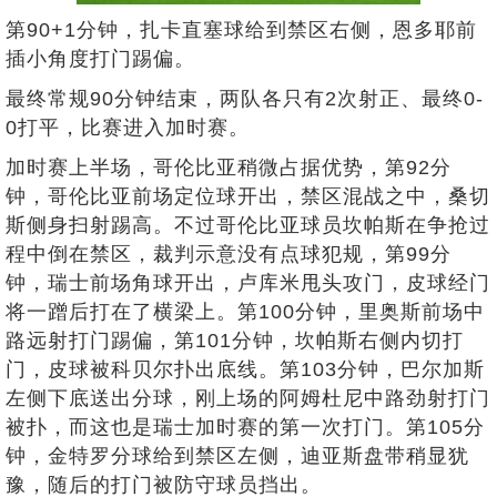
第90+1分钟，扎卡直塞球给到禁区右侧，恩多耶前
插小角度打门踢偏。
最终常规90分钟结束，两队各只有2次射正、最终0-
0打平，比赛进入加时赛。
加时赛上半场，哥伦比亚稍微占据优势，第92分
钟，哥伦比亚前场定位球开出，禁区混战之中，桑切
斯侧身扫射踢高。不过哥伦比亚球员坎帕斯在争抢过
程中倒在禁区，裁判示意没有点球犯规，第99分
钟，瑞士前场角球开出，卢库米甩头攻门，皮球经门
将一蹭后打在了横梁上。第100分钟，里奥斯前场中
路远射打门踢偏，第101分钟，坎帕斯右侧内切打
门，皮球被科贝尔扑出底线。第103分钟，巴尔加斯
左侧下底送出分球，刚上场的阿姆杜尼中路劲射打门
被扑，而这也是瑞士加时赛的第一次打门。第105分
钟，金特罗分球给到禁区左侧，迪亚斯盘带稍显犹
豫，随后的打门被防守球员挡出。