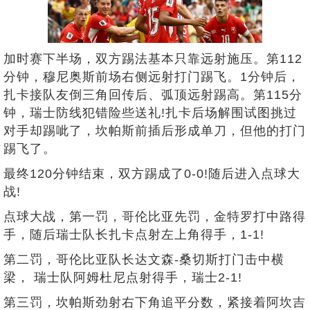
加时赛下半场，双方踢法基本只靠远射施压。第112
分钟，穆尼奥斯前场右侧远射打门踢飞。1分钟后，
扎卡接队友倒三角回传后、弧顶远射踢高。第115分
钟，瑞士防线犯错险些送礼!扎卡后场解围试图挑过
对手却踢呲了，坎帕斯前插后形成单刀，但他的打门
踢飞了。
最终120分钟结束，双方踢成了0-0!随后进入点球大
战!
点球大战，第一罚，哥伦比亚先罚，金特罗打中路得
手，随后瑞士队长扎卡点射左上角得手，1-1!
第二罚，哥伦比亚队长达文森-桑切斯打门击中横
梁， 瑞士队阿姆杜尼点射得手，瑞士2-1!
第三罚，坎帕斯劲射右下角追平分数，紧接着阿坎吉