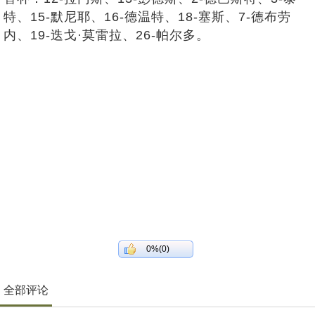
特、15-默尼耶、16-德温特、18-塞斯、7-德布劳
内、19-迭戈·莫雷拉、26-帕尔多。
0%(0)
全部评论