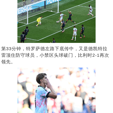
第33分钟，特罗萨德左路下底传中，又是德凯特拉
雷顶住防守球员，小禁区头球破门，比利时2-1再次
领先。