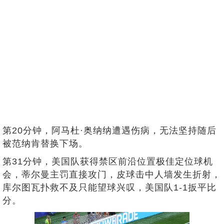
第20分钟，阿马杜·奥纳纳遭遇伤病，无法坚持随后
被范纳肯替换下场。
第31分钟，美国队获得禁区前沿位置极佳定位球机
会，蒂尔曼主罚直接攻门，皮球击中人墙发生折射，
库尔图瓦扑救不及只能望球兴叹，美国队1-1扳平比
分。