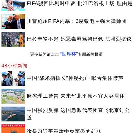
FIFA驳回比利时申诉 批准巴洛根上场 理由是
川普施压FIFA内幕：3度致电＋强大律师团
巴拉圭输不起 她恶毒辱骂姆巴佩 法强烈抗议
“世界杯”
48小时新闻：
中国“战术指挥长”神秘死亡 喉舌集体噤声
麻省理工警告 未来华北平原不宜人类居住
中国强烈反弹 这国急派代表团直飞北京讨公
道
这是习近平重建中央军委的前兆