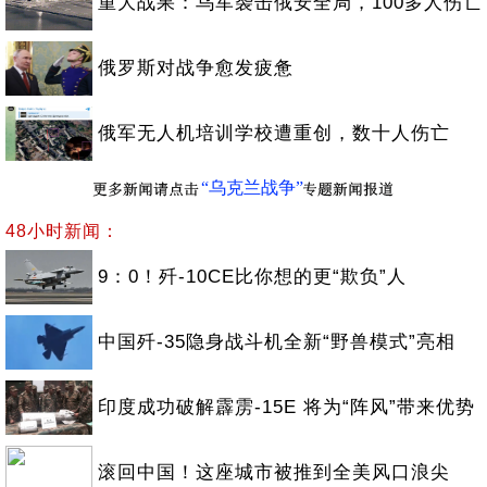
重大战果：乌军袭击俄安全局，100多人伤亡
俄罗斯对战争愈发疲惫
俄军无人机培训学校遭重创，数十人伤亡
“乌克兰战争”
48小时新闻：
9：0！歼-10CE比你想的更“欺负”人
中国歼-35隐身战斗机全新“野兽模式”亮相
印度成功破解霹雳-15E 将为“阵风”带来优势
滚回中国！这座城市被推到全美风口浪尖