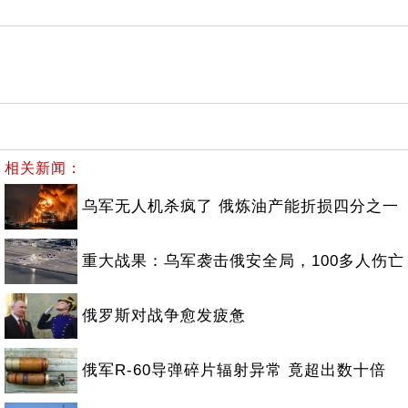
相关新闻：
乌军无人机杀疯了 俄炼油产能折损四分之一
重大战果：乌军袭击俄安全局，100多人伤亡
俄罗斯对战争愈发疲惫
俄军R-60导弹碎片辐射异常 竟超出数十倍