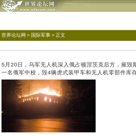
世界论坛网
>
国际军事
> 正文
5月20日，乌军无人机深入俄占顿涅茨克后方，摧毁
一名俄军中校，毁4辆虎式装甲车和无人机零部件库