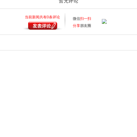
暂无评论
当前新闻共有
0
条评论
微信
扫一扫
分享
朋友圈