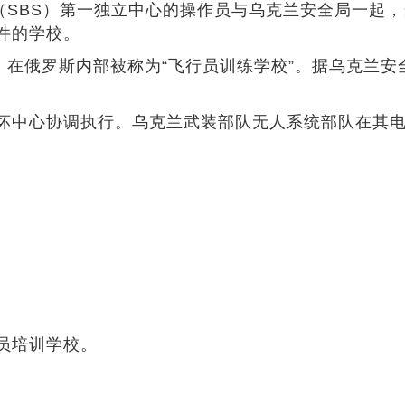
（SBS）第一独立中心的操作员与乌克兰安全局一起
件的学校。
，在俄罗斯内部被称为“飞行员训练学校”。据乌克兰
中心协调执行。乌克兰武装部队无人系统部队在其电报频
员培训学校。