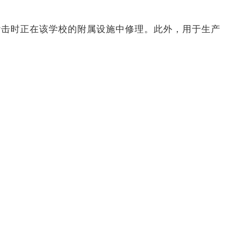
袭击时正在该学校的附属设施中修理。此外，用于生产