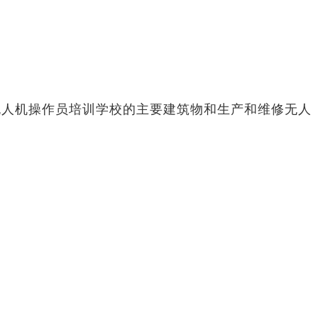
无人机操作员培训学校的主要建筑物和生产和维修无人