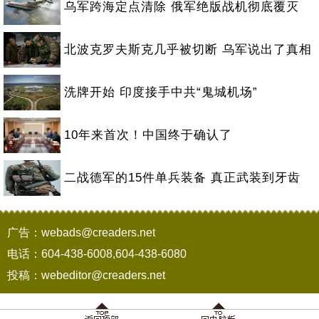
乌军跨海定点清除 俄军绝版战机彻底覆灭
北波克罗夫斯克几乎被切断 乌军说出了真相
洗牌开始 印度接手中共“鬼城机场”
10年来首次！中国终于确认了
二战德军的15件单兵装备 真正武装到牙齿
广告：webads@creaders.net
电话：604-438-6008,604-438-6080
投稿：webeditor@creaders.net