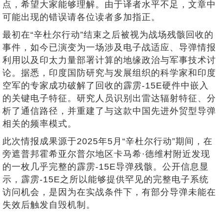
点，希望大家能够理解。由于译者水平不足，文章中
可能出现的错误请各位读者多加指正。
最初在“辛杜尔行动”结束之后被视为战场残骸回收的
事件，如今已演变为一场涉及电子战适应、导弹情报
利用以及印太力量部署计算的地缘政治与军事技术讨
论。据悉，印度国防研究与发展组织的科学家和印度
空军的专家成功破解了回收的霹雳-15E硬件中嵌入
的关键电子特征。研究人员识别出雷达辐射特征、分
析了通信路径，并重建了与这款中国先进外贸型导弹
相关的频率模式。
此次情报成果源于2025年5月“辛杜尔行动”期间，在
旁遮普邦霍希亚尔普尔地区卡马希·德维村附近发现
的一枚几乎完整的霹雳-15E导弹残骸。公开信息显
示，霹雳-15E之所以能够提供罕见的完整电子系统
访问机会，是因为在实战条件下，有部分导弹未能在
失效后触发自毁机制。