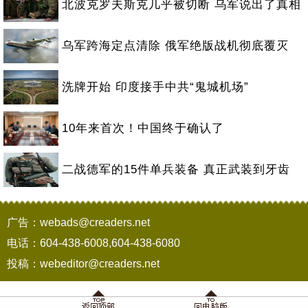
北波克罗夫斯克几乎被切断 乌军说出了真相
乌军跨海定点清除 俄军绝版战机彻底覆灭
洗牌开始 印度接手中共“鬼城机场”
10年来首次！中国终于确认了
二战德军的15件单兵装备 真正武装到牙齿
广告：webads@creaders.net
电话：604-438-6008,604-438-6080
投稿：webeditor@creaders.net