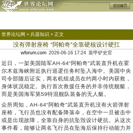
世界论坛网
>
兵器知识
> 正文
没有弹射座椅 “阿帕奇”全靠硬核设计硬扛
wforum.com
2026-06-16 17:24 装甲铲史官
近日，一架美国陆军AH-64“阿帕奇”武装直升机在霍
尔木兹海峡附近执行巡逻任务时坠入海中。美国中央
司令部随后证实，两名机组成员在约两小时内获救，
身体状况稳定。执行首次救援任务的并非传统舰艇，
而是美国海军第59特混舰队装备的无人艇。
众所周知，AH-64“阿帕奇”武装直升机没有火箭弹射
座椅，飞行员也没有配备降落伞，在空中一旦被击中
或是出现故障，全靠自身的抗坠毁设计硬抗。从这次
事件看，能够让两名飞行员在坠海后保持行动能力并