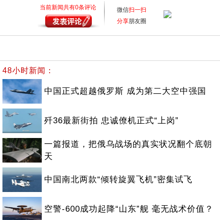
当前新闻共有
0
条评论
微信
扫一扫
分享
朋友圈
48小时新闻：
中国正式超越俄罗斯 成为第二大空中强国
歼36最新街拍 忠诚僚机正式“上岗”
一篇报道，把俄乌战场的真实状况翻个底朝
天
中国南北两款“倾转旋翼飞机”密集试飞
空警-600成功起降“山东”舰 毫无战术价值？