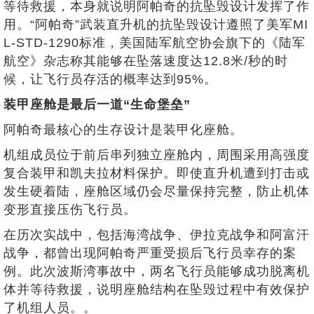
等待救援，本身就说明阿帕奇的抗坠毁设计发挥了作
用。“阿帕奇”武装直升机的抗坠毁设计遵照了美军MI
L-STD-1290标准，美国陆军航空协会旗下的《陆军
航空》杂志称其能够在坠落速度达12.8米/秒的时
候，让飞行员存活的概率达到95%。
装甲座舱是最后一道“生命堡垒”
阿帕奇最核心的生存设计是装甲化座舱。
机组成员位于前后串列独立座舱内，周围采用高强度
复合装甲和凯夫拉材料保护。即使直升机遭到打击或
发生硬着陆，座舱区域仍会尽量保持完整，防止机体
变形直接压伤飞行员。
在历次实战中，包括海湾战争、伊拉克战争和阿富汗
战争，都曾出现阿帕奇严重受损后飞行员幸存的案
例。此次波斯湾事故中，两名飞行员能够成功脱离机
体并等待救援，说明座舱结构在坠毁过程中有效保护
了机组人员。。