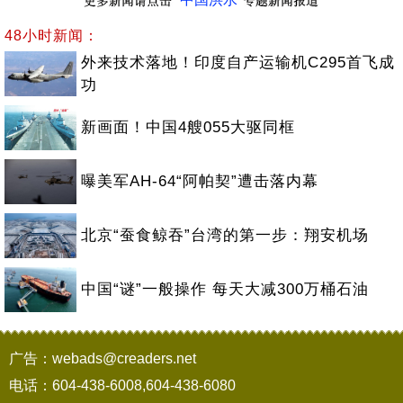
48小时新闻：
外来技术落地！印度自产运输机C295首飞成
功
新画面！中国4艘055大驱同框
曝美军AH-64“阿帕契”遭击落内幕
北京“蚕食鲸吞”台湾的第一步：翔安机场
中国“谜”一般操作 每天大减300万桶石油
广告：webads@creaders.net
电话：604-438-6008,604-438-6080