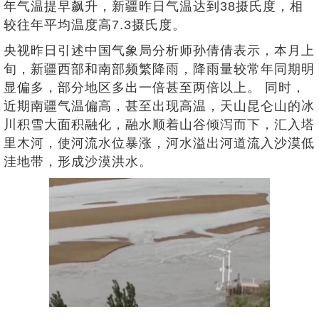
年气温提早飙升，新疆昨日气温达到38摄氏度，相
较往年平均温度高7.3摄氏度。
央视昨日引述中国气象局分析师孙倩倩表示，本月上
旬，新疆西部和南部频繁降雨，降雨量较常年同期明
显偏多，部分地区多出一倍甚至两倍以上。 同时，
近期南疆气温偏高，甚至出现高温，天山昆仑山的冰
川积雪大面积融化，融水顺着山谷倾泻而下，汇入塔
里木河，使河流水位暴涨，河水溢出河道流入沙漠低
洼地带，形成沙漠洪水。