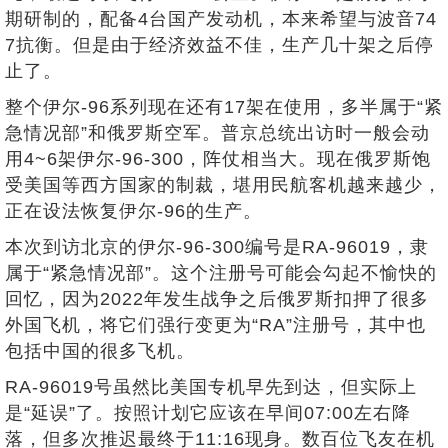
期研制的，配备4台国产发动机，本来希望与波音74
7抗衡。但是由于经济效益不佳，生产几十架之后停
止了。
整个伊尔-96系列现在还有17架在使用，多半属于“紧
急情况部”和俄罗斯空军。普京总统出访时一般会动
用4~6架伊尔-96-300，阵仗相当大。现在俄罗斯饱
受美国等西方国家的制裁，堪用民航客机越来越少，
正在设法恢复伊尔-96的生产。
本次到访北京的伊尔-96-300编号是RA-96019，隶
属于“紧急情况部”。这个注册号可能会勾起不愉快的
回忆，因为2022年发生战争之后俄罗斯扣押了很多
外国飞机，将它们强行变更为“RA”注册号，其中也
包括中国的很多飞机。
RA-96019号虽然比美国专机早先到达，但实际上
是“延误”了。按照计划它应该在早间07:00左右降
落，但多次推迟最终于11:16现身。数百位飞友在机