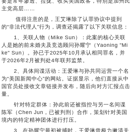
要是常年渗透、拉拢、收买美国政客，特别是加州民
主党高层……
值得注意的是，王艾琳除了认罪协议中提到
的“非法代理人”行为，调查还揭露了以下关联信息：
1、关联人物（Mike Sun）：此案的核心关联
人是她的前未婚夫及竞选顾问孙耀宁（Yaoning "Mi
ke" Sun）。孙已于2025年10月承认相同罪名，并
于2026年2月被判处4年联邦监禁。
2、具体间谍活动：王爱琳与孙共同运营一个名
为“美国新闻中心”的网站。证据显示，他们直接从中
国官员处接收文章链接并发布，随后向对方汇报点击
量。
针对特定群体：孙此前还被指控与另一名间谍
陈军（Chen Jun，已被判刑）合作，策划针对美国
境内的特定精神团体进行打压。
3、在孙耀宁最初被捕时，王爱琳曾极力撇清关