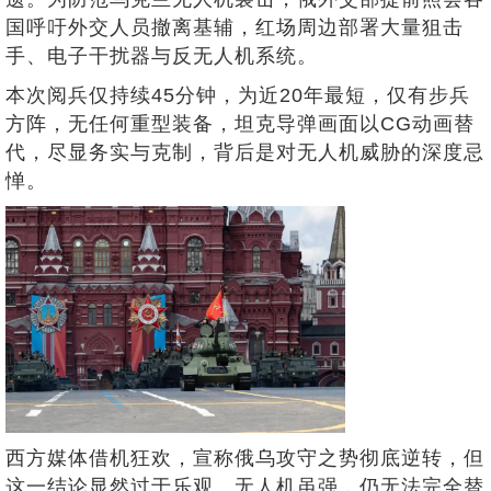
国呼吁外交人员撤离基辅，红场周边部署大量狙击
手、电子干扰器与反无人机系统。
本次阅兵仅持续45分钟，为近20年最短，仅有步兵
方阵，无任何重型装备，坦克导弹画面以CG动画替
代，尽显务实与克制，背后是对无人机威胁的深度忌
惮。
西方媒体借机狂欢，宣称俄乌攻守之势彻底逆转，但
这一结论显然过于乐观。无人机虽强，仍无法完全替