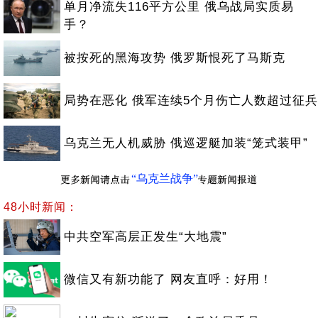
单月净流失116平方公里 俄乌战局实质易
手？
被按死的黑海攻势 俄罗斯恨死了马斯克
局势在恶化 俄军连续5个月伤亡人数超过征兵
乌克兰无人机威胁 俄巡逻艇加装“笼式装甲”
“乌克兰战争”
48小时新闻：
中共空军高层正发生“大地震”
微信又有新功能了 网友直呼：好用！