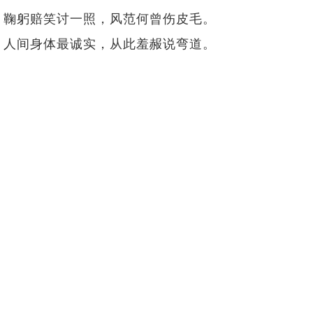
鞠躬赔笑讨一照，风范何曾伤皮毛。
人间身体最诚实，从此羞赧说弯道。