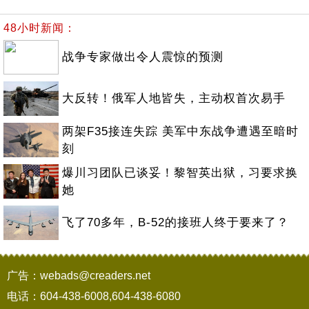
48小时新闻：
战争专家做出令人震惊的预测
大反转！俄军人地皆失，主动权首次易手
两架F35接连失踪 美军中东战争遭遇至暗时
刻
爆川习团队已谈妥！黎智英出狱，习要求换
她
飞了70多年，B-52的接班人终于要来了？
广告：webads@creaders.net
电话：604-438-6008,604-438-6080