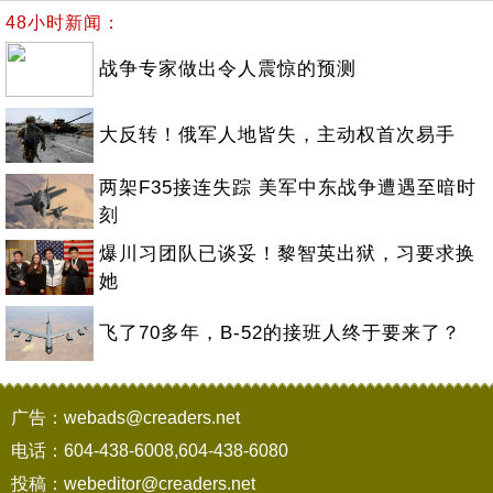
48小时新闻：
战争专家做出令人震惊的预测
大反转！俄军人地皆失，主动权首次易手
两架F35接连失踪 美军中东战争遭遇至暗时
刻
爆川习团队已谈妥！黎智英出狱，习要求换
她
飞了70多年，B-52的接班人终于要来了？
广告：webads@creaders.net
电话：604-438-6008,604-438-6080
投稿：webeditor@creaders.net