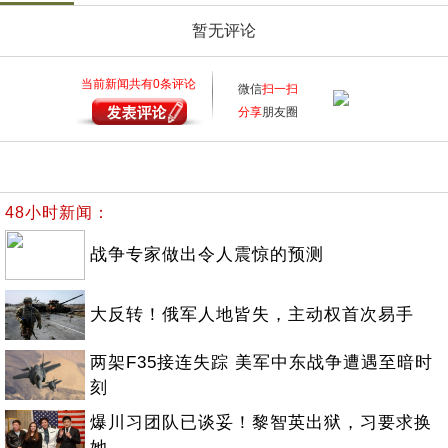
暂无评论
当前新闻共有
0
条评论
微信
扫一扫
分享
朋友圈
48小时新闻：
战争专家做出令人震惊的预测
大反转！俄军人地皆失，主动权首次易手
两架F35接连失踪 美军中东战争遭遇至暗时
刻
爆川习团队已谈妥！黎智英出狱，习要求换
她