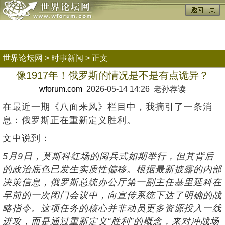
世界论坛网
>
时事新闻
> 正文
像1917年！俄罗斯的情况是不是有点诡异？
wforum.com
2026-05-14 14:26 老孙荐读
在最近一期《八面来风》栏目中，我摘引了一条消
息：俄罗斯正在重新定义胜利。
文中说到：
5月9日，莫斯科红场的阅兵式如期举行，但其背后
的政治底色已发生实质性偏移。根据最新披露的内部
决策信息，俄罗斯总统办公厅第一副主任基里延科在
早前的一次闭门会议中，向宣传系统下达了明确的战
略指令。这项任务的核心并非动员更多资源投入一线
进攻，而是通过重新定义“胜利”的概念，来对冲战场