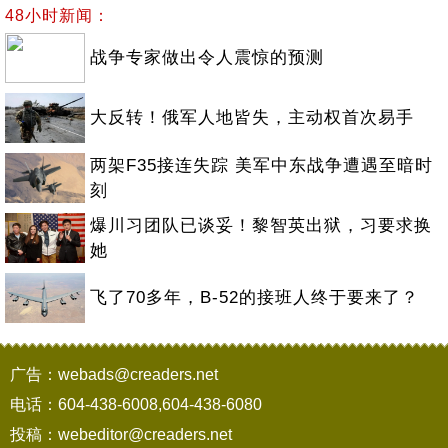
48小时新闻：
战争专家做出令人震惊的预测
大反转！俄军人地皆失，主动权首次易手
两架F35接连失踪 美军中东战争遭遇至暗时
刻
爆川习团队已谈妥！黎智英出狱，习要求换
她
飞了70多年，B-52的接班人终于要来了？
广告：webads@creaders.net
电话：604-438-6008,604-438-6080
投稿：webeditor@creaders.net