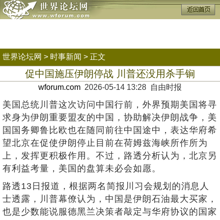
世界论坛网
>
时事新闻
> 正文
促中国施压伊朗停战 川普还没用杀手锏
wforum.com
2026-05-14 13:28 自由时报
美国总统川普这次访问中国行前，外界预期美国将寻
求身为伊朗重要盟友的中国，协助解决伊朗战争，美
国国务卿鲁比欧也在随同前往中国途中，表达华府希
望北京在促使伊朗停止目前在荷姆兹海峡所作所为
上，发挥更积极作用。不过，路透分析认为，北京另
有利益考量，美国的盘算未必会如愿。
路透13日报道，根据两名简报川习会规划的消息人
士透露，川普幕僚认为，中国是伊朗石油最大买家，
也是少数能说服德黑兰决策者敲定与华府协议的国家