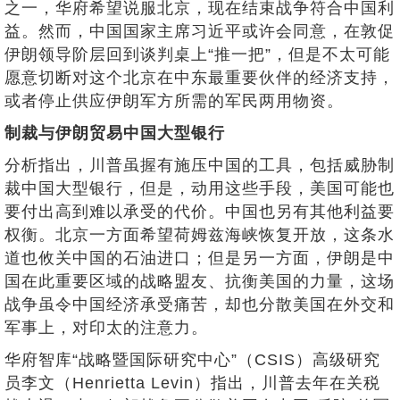
之一，华府希望说服北京，现在结束战争符合中国利
益。然而，中国国家主席习近平或许会同意，在敦促
伊朗领导阶层回到谈判桌上“推一把”，但是不太可能
愿意切断对这个北京在中东最重要伙伴的经济支持，
或者停止供应伊朗军方所需的军民两用物资。
制裁与伊朗贸易中国大型银行
分析指出，川普虽握有施压中国的工具，包括威胁制
裁中国大型银行，但是，动用这些手段，美国可能也
要付出高到难以承受的代价。中国也另有其他利益要
权衡。北京一方面希望荷姆兹海峡恢复开放，这条水
道也攸关中国的石油进口；但是另一方面，伊朗是中
国在此重要区域的战略盟友、抗衡美国的力量，这场
战争虽令中国经济承受痛苦，却也分散美国在外交和
军事上，对印太的注意力。
华府智库“战略暨国际研究中心”（CSIS）高级研究
员李文（Henrietta Levin）指出，川普去年在关税