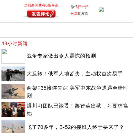
当前新闻共有
0
条评论
微信
扫一扫
分享
朋友圈
48小时新闻：
战争专家做出令人震惊的预测
大反转！俄军人地皆失，主动权首次易手
两架F35接连失踪 美军中东战争遭遇至暗时
刻
爆川习团队已谈妥！黎智英出狱，习要求换
她
飞了70多年，B-52的接班人终于要来了？