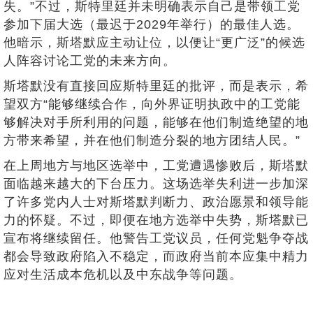
失。”不过，斯特里廷并未明确表示自己是带领工党
参加下届大选（最迟于2029年举行）的最佳人选。
他暗示，斯塔默应主动让位，以便让“更广泛”的候选
人阵容讨论工党的未来方向。
斯塔默没有直接回应斯特里廷的批评，而是表示，希
望双方“能够继续合作，向外界证明执政中的工党能
够解决对手所利用的问题，能够在他们制造绝望的地
方带来希望，并在他们制造分裂的地方团结人民。”
在上周地方与地区选举中，工党遭遇惨败后，斯塔默
面临越来越大的下台压力。这场选举失利进一步加深
了许多党内人士对斯塔默判断力、政治愿景和领导能
力的怀疑。不过，即便在地方选举中失势，斯塔默已
宣布将继续留任。他警告工党议员，任何党魁争夺战
都会导致政府陷入不稳定，而政府当前本应集中精力
应对生活成本危机以及中东战争等问题。