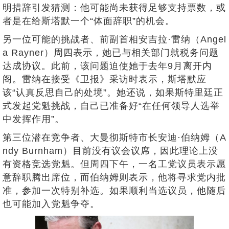
明措辞引发猜测：他可能尚未获得足够支持票数，或
者是在给斯塔默一个“体面辞职”的机会。
另一位可能的挑战者、前副首相安吉拉·雷纳（Angel
a Rayner）周四表示，她已与相关部门就税务问题
达成协议。此前，该问题迫使她于去年9月离开内
阁。雷纳在接受《卫报》采访时表示，斯塔默应
该“认真反思自己的处境”。她还说，如果斯特里廷正
式发起党魁挑战，自己已准备好“在任何领导人选举
中发挥作用”。
第三位潜在竞争者、大曼彻斯特市长安迪·伯纳姆（A
ndy Burnham）目前没有议会议席，因此理论上没
有资格竞选党魁。但周四下午，一名工党议员表示愿
意辞职腾出席位，而伯纳姆则表示，他将寻求党内批
准，参加一次特别补选。如果顺利当选议员，他随后
也可能加入党魁争夺。