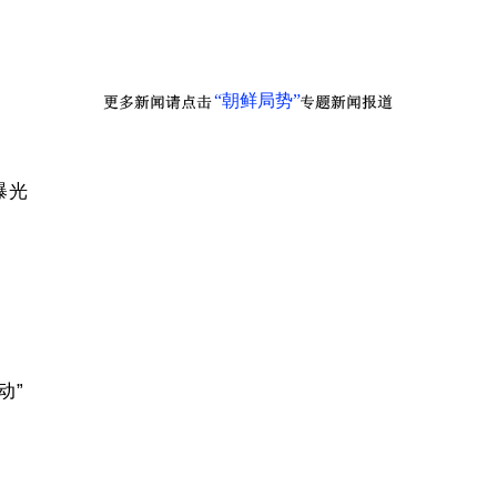
“朝鲜局势”
曝光
动”