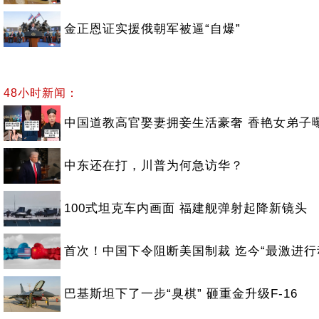
金正恩证实援俄朝军被逼“自爆”
48小时新闻：
中国道教高官娶妻拥妾生活豪奢 香艳女弟子
中东还在打，川普为何急访华？
100式坦克车内画面 福建舰弹射起降新镜头
首次！中国下令阻断美国制裁 迄今“最激进行
巴基斯坦下了一步“臭棋” 砸重金升级F-16