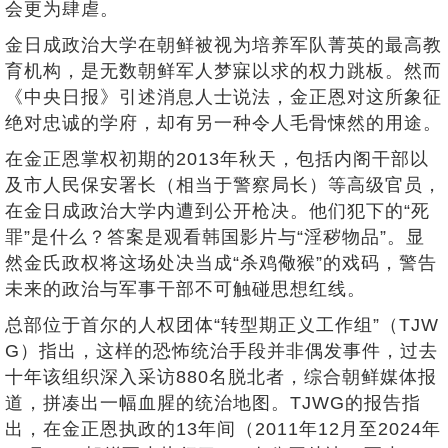
会更为肆虐。
金日成政治大学在朝鲜被视为培养军队菁英的最高教
育机构，是无数朝鲜军人梦寐以求的权力跳板。然而
《中央日报》引述消息人士说法，金正恩对这所象征
绝对忠诚的学府，却有另一种令人毛骨悚然的用途。
在金正恩掌权初期的2013年秋天，包括内阁干部以
及市人民保安署长（相当于警察局长）等高级官员，
在金日成政治大学内遭到公开枪决。他们犯下的“死
罪”是什么？答案是观看韩国影片与“淫秽物品”。显
然金氏政权将这场处决当成“杀鸡儆猴”的戏码，警告
未来的政治与军事干部不可触碰思想红线。
总部位于首尔的人权团体“转型期正义工作组”（TJW
G）指出，这样的恐怖统治手段并非偶发事件，过去
十年该组织深入采访880名脱北者，综合朝鲜媒体报
道，拼凑出一幅血腥的统治地图。TJWG的报告指
出，在金正恩执政的13年间（2011年12月至2024年