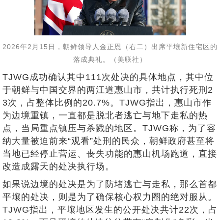
2026年2月15日，朝鲜领导人金正恩（右二）出席平壤新住宅区的
落成典礼。（美联社）
TJWG成功确认其中111次处决的具体地点，其中位
于朝鲜与中国交界的两江道惠山市，共计执行死刑2
3次，占整体比例的20.7%。TJWG指出，惠山市作
为边境重镇，一直都是脱北者逃亡与地下走私的热
点，当局重点镇压与杀戮的地区。TJWG称，为了容
纳大量被迫前来“观看”处刑的民众，朝鲜政府甚至将
当地已经停止营运、丧失功能的惠山机场跑道，直接
改造成露天的处决执行场。
如果说边境的处决是为了防堵逃亡与走私，那么首都
平壤的处决，则是为了确保核心权力圈的绝对服从。
TJWG指出，平壤地区发生的公开处决共计22次，占