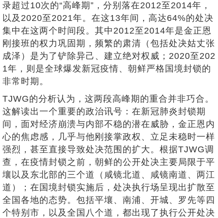
录超过10次的“高峰期”，分别落在2012至2014年，
以及2020至2021年。在这13年间，高达64%的处决
集中在这两个时间段。其中2012至2014年是金正恩
刚接班的权力巩固期，频繁的肃清（包括处决姑丈张
成泽）是为了铲除异己、建立绝对权威；2020至202
1年，则是全球爆发新冠疫情、朝鲜严格国境封锁的
非常时期。
TJWG的分析认为，这两段高峰期的重合并非巧合。
这解读出一个重要的政治讯号：在新冠肺炎封锁期
间，面对经济崩溃与内部不稳的潜在威胁，金正恩内
心的焦虑感，几乎与他刚接掌政权、立足未稳时一样
强烈，甚至直接导致处决范围的扩大。根据TJWG调
查，在疫情封锁之前，朝鲜的公开处决主要局限于平
壤以及东北部的三个道（咸镜北道、咸镜南道、两江
道）；在国境封锁实施后，处决执行场呈现出扩散至
全国各地的态势。包括平壤、南浦、开城、罗先等四
个特别市，以及全国八个道，都出现了执行公开处决