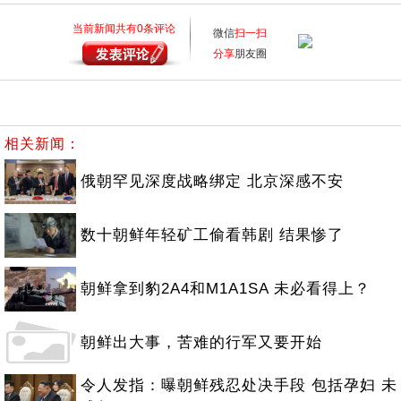
当前新闻共有
0
条评论
微信
扫一扫
分享
朋友圈
相关新闻：
俄朝罕见深度战略绑定 北京深感不安
数十朝鲜年轻矿工偷看韩剧 结果惨了
朝鲜拿到豹2A4和M1A1SA 未必看得上？
朝鲜出大事，苦难的行军又要开始
令人发指：曝朝鲜残忍处决手段 包括孕妇 未