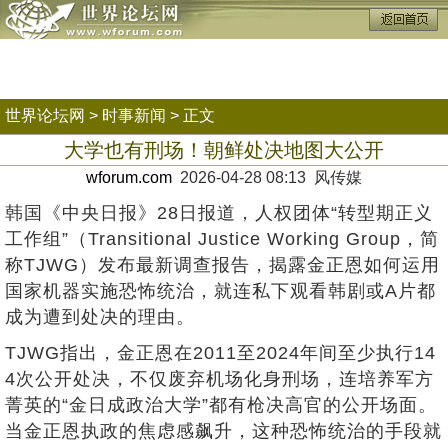
世界论坛网
>
时事新闻
> 正文
大学也有刑场！朝鲜处决地图大公开
wforum.com
2026-04-28 08:13 风传媒
韩国《中央日报》28日报道，人权团体“转型期正义
工作组”（Transitional Justice Working Group，简
称TJWG）发布最新调查报告，揭露金正恩如何运用
国家机器实施恐怖统治，就连私下观看韩剧或A片都
成为遭到处决的理由。
TJWG指出，金正恩在2011至2024年间至少执行14
4次公开处决，不仅废弃机场化身刑场，连培养军方
菁英的“金日成政治大学”都有枪决高官的公开场面。
当金正恩执政的焦虑感飙升，这种恐怖统治的手段就