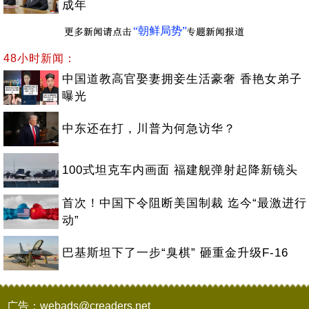
成年
“朝鲜局势”
48小时新闻：
中国道教高官娶妻拥妾生活豪奢 香艳女弟子
曝光
中东还在打，川普为何急访华？
100式坦克车内画面 福建舰弹射起降新镜头
首次！中国下令阻断美国制裁 迄今“最激进行
动”
巴基斯坦下了一步“臭棋” 砸重金升级F-16
广告：webads@creaders.net