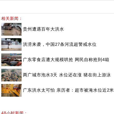
相关新闻：
贵州遭遇百年大洪水
洪涝来袭，中国27条河流超警戒水位
广东零食店遭大规模哄抢 网民自称抢到4箱
两广城市泡水3天 水位还在涨 猪在街上游泳
广东洪水太可怕 亲历者：超市被淹水位近2米
48小时新闻：