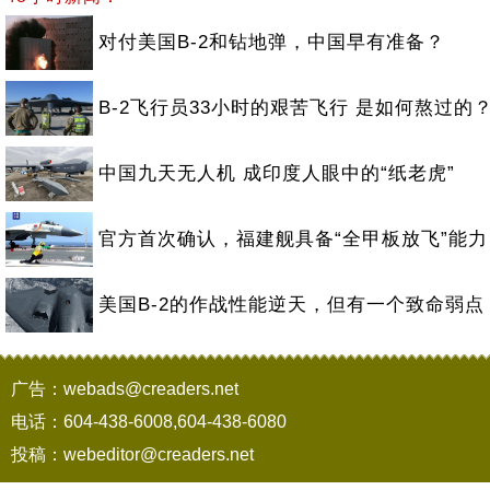
对付美国B-2和钻地弹，中国早有准备？
B-2飞行员33小时的艰苦飞行 是如何熬过的
中国九天无人机 成印度人眼中的“纸老虎”
官方首次确认，福建舰具备“全甲板放飞”能力
美国B-2的作战性能逆天，但有一个致命弱点
广告：webads@creaders.net
电话：604-438-6008,604-438-6080
投稿：webeditor@creaders.net