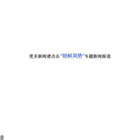
“朝鲜局势”
错