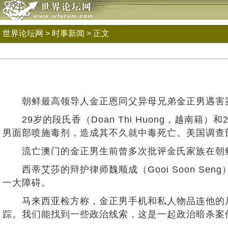
世界论坛网
>
时事新闻
> 正文
朝鲜最高领导人金正恩同父异母兄弟金正男遇害案
29岁的段氏香（Doan Thi Huong，越南籍）和
男面部喷施毒剂，造成其不久就中毒死亡。美国调查
流亡澳门的金正男生前曾多次批评金氏家族在朝鲜
西蒂艾莎的辩护律师魏顺成（Gooi Soon Se
一大障碍。
马来西亚检方称，金正男手机和私人物品连他的尸
踪。我们能找到一些政治线索，这是一起政治暗杀案