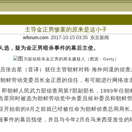
主导金正男惨案的原来是这小子
wforum.com
2017-10-15 03:35 东京新闻
人选，疑为金正男暗杀事件的幕后主使。
图
为疑似暗杀金正男的两名嫌疑人（图源：Getty）
委员张吉星（音译）就任主管朝鲜对韩·海外间谍的侦
取朝鲜劳动党委员长金正恩的信任，有可能进行网络攻击
身，即朝鲜人民武力部侦查局第7部副部长，1993年
吉星同时被选为朝鲜劳动党中央委员候补委员和朝鲜
议开始前的9月之前就已经被任命为朝鲜侦查总局局长
安舰事件的幕后指使，并且与今年2月在马来西亚发生