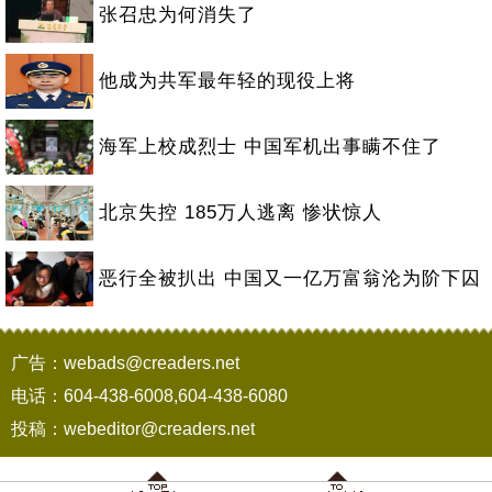
张召忠为何消失了
他成为共军最年轻的现役上将
海军上校成烈士 中国军机出事瞒不住了
北京失控 185万人逃离 惨状惊人
恶行全被扒出 中国又一亿万富翁沦为阶下囚
广告：webads@creaders.net
电话：604-438-6008,604-438-6080
投稿：webeditor@creaders.net