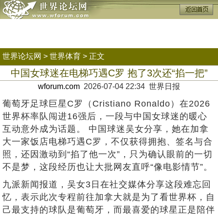
世界论坛网
>
世界体育
> 正文
中国女球迷在电梯巧遇C罗 抱了3次还“掐一把”
wforum.com
2026-07-04 22:34 世界日报
葡萄牙足球巨星C罗（Cristiano Ronaldo）在2026
世界杯率队闯进16强后，一段与中国女球迷的暖心
互动意外成为话题。 中国球迷吴女分享，她在加拿
大一家饭店电梯巧遇C罗，不仅获得拥抱、签名与合
照，还因激动到“掐了他一次”，只为确认眼前的一切
不是梦，这段经历也让大批网友直呼“像电影情节”。
九派新闻报道，吴女3日在社交媒体分享这段难忘回
忆，表示此次专程前往加拿大就是为了看世界杯，自
己最支持的球队是葡萄牙，而最喜爱的球星正是陪伴