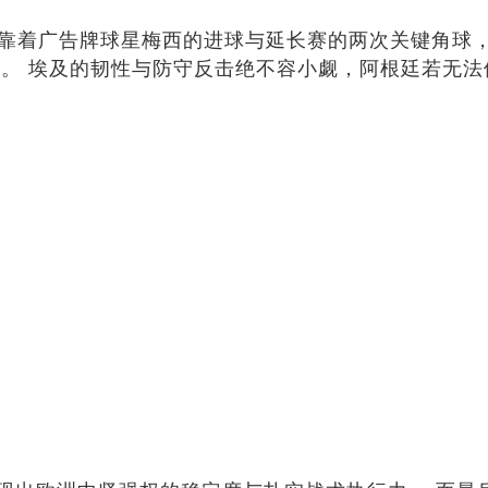
靠着广告牌球星梅西的进球与延长赛的两次关键角球，
利。 埃及的韧性与防守反击绝不容小觑，阿根廷若无