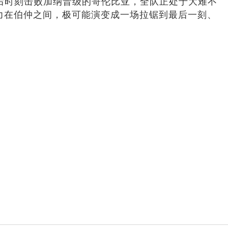
最后时刻击败加纳晋级的哥伦比亚，全队正处于大难不
力在伯仲之间，极可能演变成一场拉锯到最后一刻、