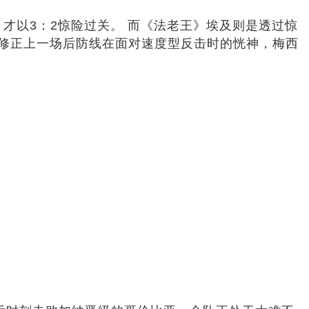
才以3：2惊险过关。 而《法老王》埃及则是透过惊
法修正上一场后防线在面对速度型反击时的恍神，梅西