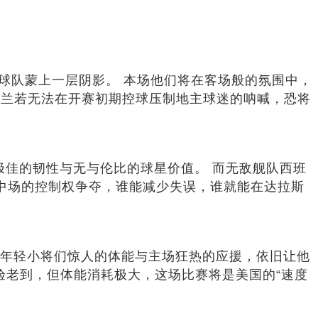
球队蒙上一层阴影。 本场他们将在客场般的氛围中，
英格兰若无法在开赛初期控球压制地主球迷的呐喊，恐将
极佳的韧性与无与伦比的球星价值。 而无敌舰队西班
于中场的控制权争夺，谁能减少失误，谁就能在达拉斯
强赛，但年轻小将们惊人的体能与主场狂热的应援，依旧让他
验老到，但体能消耗极大，这场比赛将是美国的“速度