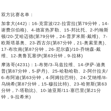
双方比赛名单：
加拿大(442)：16-克雷波/22-拉雷拉(第79分钟，14-
谢费尔伯格)、4-德富热罗勒、15-邦比托、2-约翰斯
顿/20-艾哈迈德(第79分钟，24-普罗米斯-戴维)、7-
欧斯塔基奥、23-西古尔(第87分钟，21-奥索里奥)、
17-布坎南(第87分钟，26-尼尔森)/10-乔纳森-戴
维、12-奥鲁瓦塞伊(第63分钟，9-拉林)
摩洛哥(4231)：1-布努/3-马兹拉维、14-伊萨-迪奥
普(第87分钟，5-萨丹)、25-哈勒哈勒、2-阿什拉夫/
6-布阿迪(第63分钟，4-阿姆拉巴特)、24-艾纳维/8-
乌纳希(第87分钟，15-穆拉比特)、23-哈努斯(第63
分钟，7-塔勒比)、10-迪亚斯/11-塞巴里(第21分
钟，9-拉希米)