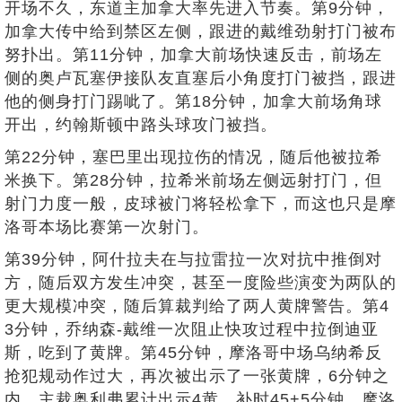
开场不久，东道主加拿大率先进入节奏。第9分钟，
加拿大传中给到禁区左侧，跟进的戴维劲射打门被布
努扑出。第11分钟，加拿大前场快速反击，前场左
侧的奥卢瓦塞伊接队友直塞后小角度打门被挡，跟进
他的侧身打门踢呲了。第18分钟，加拿大前场角球
开出，约翰斯顿中路头球攻门被挡。
第22分钟，塞巴里出现拉伤的情况，随后他被拉希
米换下。第28分钟，拉希米前场左侧远射打门，但
射门力度一般，皮球被门将轻松拿下，而这也只是摩
洛哥本场比赛第一次射门。
第39分钟，阿什拉夫在与拉雷拉一次对抗中推倒对
方，随后双方发生冲突，甚至一度险些演变为两队的
更大规模冲突，随后算裁判给了两人黄牌警告。第4
3分钟，乔纳森-戴维一次阻止快攻过程中拉倒迪亚
斯，吃到了黄牌。第45分钟，摩洛哥中场乌纳希反
抢犯规动作过大，再次被出示了一张黄牌，6分钟之
内，主裁奥利弗累计出示4黄。补时45+5分钟，摩洛