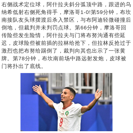
右侧战术定位球，阿什拉夫斜分弧顶中路，跟进的乌
纳希低射右侧死角得手，摩洛哥1-0!第59分钟，布坎
南接队友头球摆渡后杀入禁区，与布阿迪轻微碰撞后
倒地，但裁判并未判罚点球。第66分钟，摩洛哥回
传险些发生险情，阿什拉夫与门将布努沟通有些延
迟，皮球险些被前插的拉林给抢下，但拉林反抢过于
激烈也把布努给踢倒了，裁判向其也出示了一张黄
牌。第78分钟，布坎南前场中路远射发炮，皮球被
门将扑出了底线。