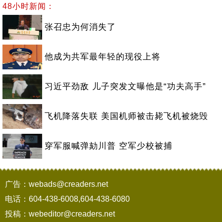
48小时新闻：
张召忠为何消失了
他成为共军最年轻的现役上将
习近平劲敌 儿子突发文曝他是“功夫高手”
飞机降落失联 美国机师被击毙飞机被烧毁
穿军服喊弹劾川普 空军少校被捕
广告：webads@creaders.net
电话：604-438-6008,604-438-6080
投稿：webeditor@creaders.net