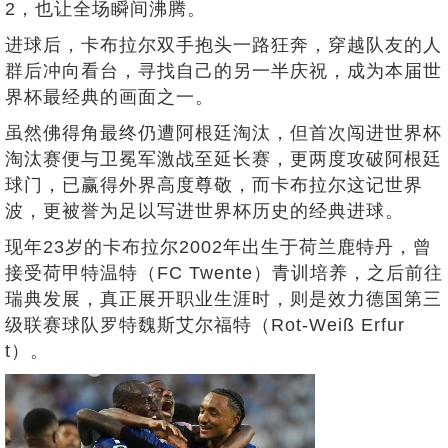
2，也让全场瞬间沸腾。
进球后，卡布拉尔双手抱头一路狂奔，穿越队友的人
群后冲向看台，寻找自己的另一半庆祝，成为本届世
界杯最经典的画面之一。
虽然佛得角最终仍遭阿根廷淘汰，但首次闯进世界杯
淘汰赛便与卫冕军激战至延长赛，更两度攻破阿根廷
球门，已赢得外界高度尊敬，而卡布拉尔这记世界
波，更被誉为足以写进世界杯历史的经典进球。
现年23岁的卡布拉尔2002年出生于荷兰鹿特丹，曾
接受荷甲特温特（FC Twente）青训培养，之后前往
瑞典发展，真正展开职业生涯时，则是效力德国第三
级联赛球队罗特魏斯艾尔福特（Rot-Weiß Erfur
t）。