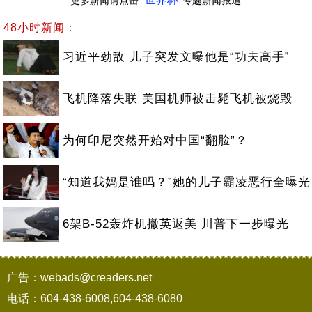
48小时新闻：
习近平劲敌 儿子突发文曝他是“功夫高手”
飞机降落失联 美国机师被击毙飞机被烧毁
为何印尼突然开始对中国“翻脸”？
“知道我妈是谁吗？”她的儿子霸凌恶行全曝光
6架B-52轰炸机撤英返美 川普下一步曝光
广告：webads@creaders.net
电话：604-438-6008,604-438-6080