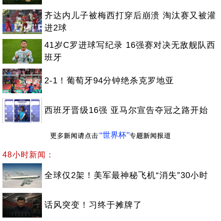
齐达内儿子被梅西打穿后崩溃 淘汰赛又被灌
进2球
41岁C罗进球写纪录 16强赛对决无敌舰队西
班牙
2-1！葡萄牙94分钟绝杀克罗地亚
西班牙晋级16强 亚马尔宣告夺冠之路开始
“世界杯”
48小时新闻：
全球仅2架！美军最神秘飞机“消失”30小时
话风突变！习终于摊牌了