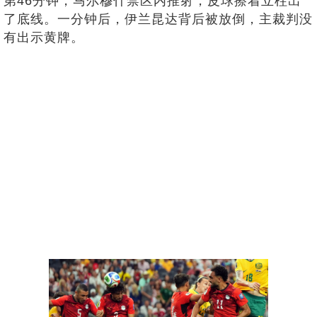
第46分钟，马尔穆什禁区内推射，皮球擦着立柱出
了底线。一分钟后，伊兰昆达背后被放倒，主裁判没
有出示黄牌。