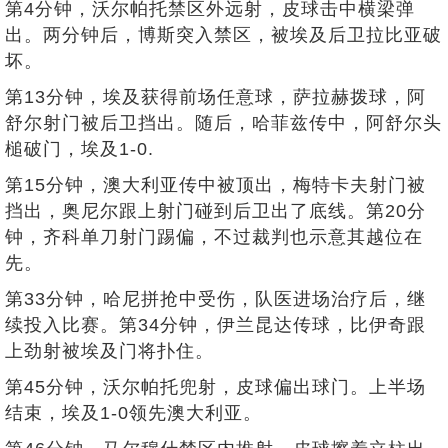
第4分钟，沃尔帕托禁区外远射，皮球击中横梁弹
出。两分钟后，博斯突入禁区，被埃及后卫拉比亚破
坏。
第13分钟，埃及获得前场任意球，萨拉赫拨球，阿
舒尔射门被后卫挡出。随后，哈菲兹传中，阿舒尔头
槌破门，埃及1-0.
第15分钟，澳大利亚传中被顶出，梅特卡夫射门被
挡出，奥尼尔跟上射门碰到后卫出了底线。第20分
钟，齐科单刀射门踢偏，不过裁判也示意其越位在
先。
第33分钟，哈尼拼抢中受伤，队医进场治疗后，继
续投入比赛。第34分钟，伊兰昆达传球，比伊奇跟
上劲射被埃及门将扑住。
第45分钟，沃尔帕托兜射，皮球偏出球门。上半场
结束，埃及1-0领先澳大利亚。