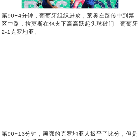
第90+4分钟，葡萄牙组织进攻，莱奥左路传中到禁
区中路，拉莫斯在包夹下高高跃起头球破门。葡萄牙
2-1克罗地亚。
第90+13分钟，顽强的克罗地亚人扳平了比分，但是