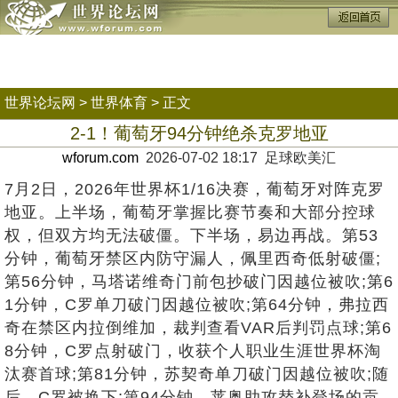
世界论坛网
>
世界体育
> 正文
2-1！葡萄牙94分钟绝杀克罗地亚
wforum.com
2026-07-02 18:17 足球欧美汇
7月2日，2026年世界杯1/16决赛，葡萄牙对阵克罗
地亚。上半场，葡萄牙掌握比赛节奏和大部分控球
权，但双方均无法破僵。下半场，易边再战。第53
分钟，葡萄牙禁区内防守漏人，佩里西奇低射破僵;
第56分钟，马塔诺维奇门前包抄破门因越位被吹;第6
1分钟，C罗单刀破门因越位被吹;第64分钟，弗拉西
奇在禁区内拉倒维加，裁判查看VAR后判罚点球;第6
8分钟，C罗点射破门，收获个人职业生涯世界杯淘
汰赛首球;第81分钟，苏契奇单刀破门因越位被吹;随
后，C罗被换下;第94分钟，莱奥助攻替补登场的贡