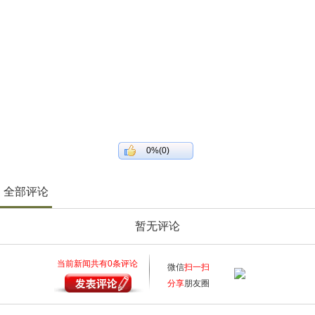
0%(0)
全部评论
暂无评论
当前新闻共有
0
条评论
微信
扫一扫
分享
朋友圈