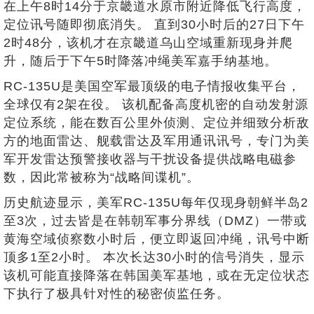
在上午8时14分于京畿道水原市附近降低飞行高度，
定位讯号随即彻底消失。 直到30小时后的27日下午
2时48分，该机才在京畿道乌山空域重新现身并爬
升，随后于下午5时降落冲绳美军嘉手纳基地。
RC-135U是美国空军最顶级的电子情报收集平台，
全球仅有2架在役。 该机配备高度机密的自动发射源
定位系统，能在数百公里外侦测、定位并细致分析敌
方的地面雷达、舰载雷达及军用通讯讯号，专门为美
军开发雷达预警接收器与干扰设备提供战略电磁参
数，因此常被称为“战略间谍机”。
历史航迹显示，美军RC-135U每年仅现身朝鲜半岛2
至3次，过去皆是在韩朝军事分界线（DMZ）一带或
黄海空域侦察数小时后，便立即返回冲绳，讯号中断
顶多1至2小时。 本次长达30小时的信号消失，显示
该机可能直接降落在韩国美军基地，或在无定位状态
下执行了极具针对性的秘密侦监任务。