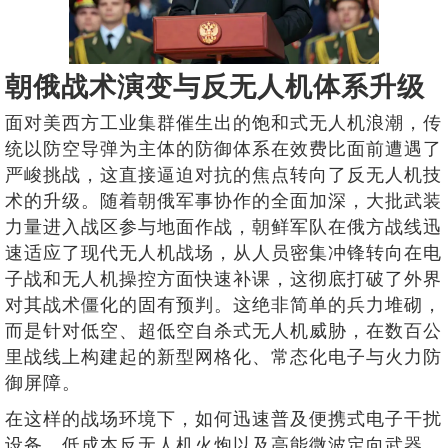
朝俄战术演变与反无人机体系升级
面对美西方工业集群催生出的饱和式无人机浪潮，传
统以防空导弹为主体的防御体系在效费比面前遭遇了
严峻挑战，这直接逼迫对抗的焦点转向了反无人机技
术的升级。随着朝俄军事协作的全面加深，大批武装
力量进入战区参与地面作战，朝鲜军队在俄方战线迅
速适应了现代无人机战场，从人员密集冲锋转向在电
子战和无人机操控方面快速补课，这彻底打破了外界
对其战术僵化的固有预判。这绝非简单的兵力堆砌，
而是针对低空、超低空自杀式无人机威胁，在数百公
里战线上构建起的新型网格化、常态化电子与火力防
御屏障。
在这样的战场环境下，如何迅速普及便携式电子干扰
设备、低成本反无人机火炮以及高能微波定向武器，