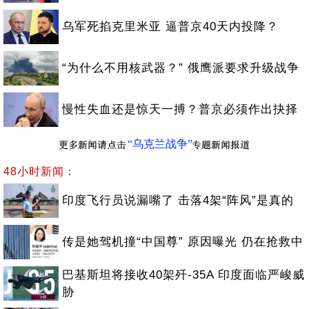
乌军死掐克里米亚 逼普京40天内投降？
“为什么不用核武器？” 俄鹰派要求升级战争
慢性失血还是惊天一搏？普京必须作出抉择
“乌克兰战争”
48小时新闻：
印度飞行员说漏嘴了 击落4架“阵风”是真的
传是她驾机撞“中国尊” 原因曝光 仍在抢救中
巴基斯坦将接收40架歼-35A 印度面临严峻威
胁