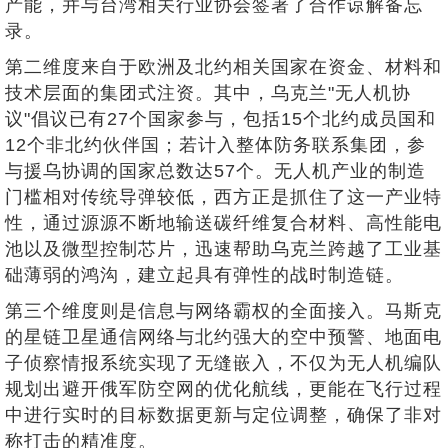
产能，并与台湾相关行业协会签署了合作谅解备忘
录。
第二维度来自于欧洲及北约相关国家在资金、材料和
技术层面的集团式注资。其中，乌克兰"无人机协
议"倡议已有27个国家参与，包括15个北约成员国和
12个非北约伙伴国；若计入整体防务联系集团，参
与援乌协调的国家总数达57个。无人机产业的制造
门槛相对传统导弹较低，西方正是抓住了这一产业特
性，通过源源不断地输送碳纤维复合材料、高性能电
池以及微型控制芯片，迅速帮助乌克兰跨越了工业基
础薄弱的鸿沟，建立起具有弹性的战时制造链。
第三个维度则是信息与网络霸权的全面接入。马斯克
的星链卫星通信网络与北约强大的空中预警、地面电
子侦察情报系统实现了无缝嵌入，不仅为无人机编队
规划出避开俄军防空网的优化航线，更能在飞行过程
中进行实时的目标数据更新与定位调整，确保了非对
称打击的精准度。