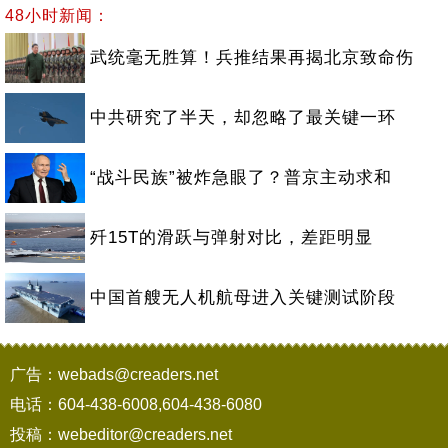
48小时新闻：
武统毫无胜算！兵推结果再揭北京致命伤
中共研究了半天，却忽略了最关键一环
“战斗民族”被炸急眼了？普京主动求和
歼15T的滑跃与弹射对比，差距明显
中国首艘无人机航母进入关键测试阶段
广告：webads@creaders.net
电话：604-438-6008,604-438-6080
投稿：webeditor@creaders.net