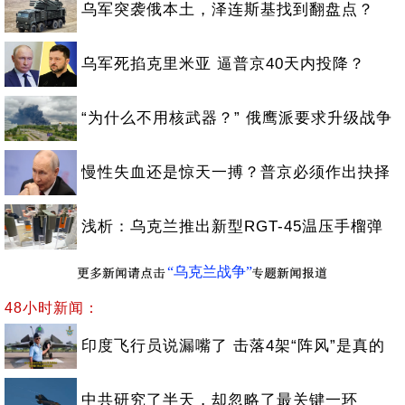
乌军突袭俄本土，泽连斯基找到翻盘点？
乌军死掐克里米亚 逼普京40天内投降？
“为什么不用核武器？” 俄鹰派要求升级战争
慢性失血还是惊天一搏？普京必须作出抉择
浅析：乌克兰推出新型RGT-45温压手榴弹
“乌克兰战争”
48小时新闻：
印度飞行员说漏嘴了 击落4架“阵风”是真的
中共研究了半天，却忽略了最关键一环