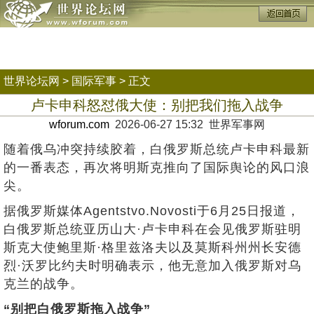
世界论坛网
>
国际军事
> 正文
卢卡申科怒怼俄大使：别把我们拖入战争
wforum.com
2026-06-27 15:32 世界军事网
随着俄乌冲突持续胶着，白俄罗斯总统卢卡申科最新
的一番表态，再次将明斯克推向了国际舆论的风口浪
尖。
据俄罗斯媒体Agentstvo.Novosti于6月25日报道，
白俄罗斯总统亚历山大·卢卡申科在会见俄罗斯驻明
斯克大使鲍里斯·格里兹洛夫以及莫斯科州州长安德
烈·沃罗比约夫时明确表示，他无意加入俄罗斯对乌
克兰的战争。
“别把白俄罗斯拖入战争”