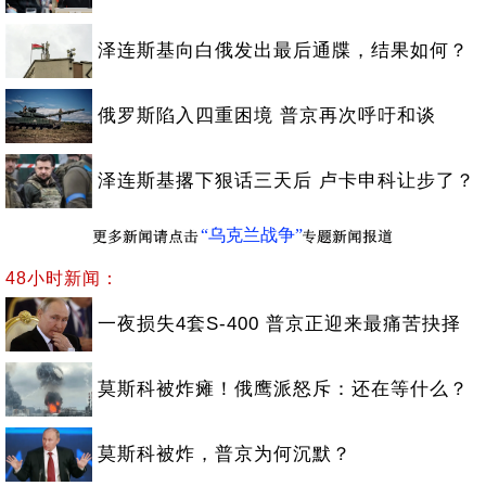
泽连斯基向白俄发出最后通牒，结果如何？
俄罗斯陷入四重困境 普京再次呼吁和谈
泽连斯基撂下狠话三天后 卢卡申科让步了？
“乌克兰战争”
48小时新闻：
一夜损失4套S-400 普京正迎来最痛苦抉择
莫斯科被炸瘫！俄鹰派怒斥：还在等什么？
莫斯科被炸，普京为何沉默？