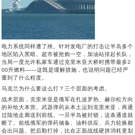
电力系统同样遭了殃。针对发电厂的打击让半岛多个
地区陷入黑暗。超市被抢购一空，加油站排起长队，
当局一度允许私家车通过克里米亚大桥时携带最多2
00升燃料——这既是缓解措施，也说明问题已经严
重到了什么程度。
乌克兰为什么要这么打？三个层面的考虑。
战术层面，克里米亚是俄军在扎波罗热、赫尔松方向
的补给大本营。武器弹药从本土运到克里米亚，再通
过陆地走廊送到前线。一旦半岛被封锁，这条通道就
断了。前线俄军的弹药储备、油料供应、兵力轮换都
会出问题。把后勤打掉，比在正面战线硬拼消耗更划