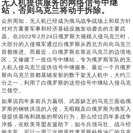
无人机提供服务的网络信号中继
站，否则乌克兰将动手拆除。
众所周知，无人机已经成为俄乌战争战场上和双方针
对对方重要军事和经济基础设施发动袭击的主要武
器。在2022年2月24日俄罗斯大规模入侵乌克兰时，
大部分的入侵俄军通过白俄罗斯从西北方向向乌克兰
首都推进。而最近，白俄罗斯在靠近乌克兰的边境地
区，又修建了一批信号中继站，专为俄罗斯军队的无
人机入侵乌克兰提供信号中继服务。最近一个月俄罗
斯向乌克兰首都基辅发射的数千架无人机中，大约三
分之一，利用了白俄罗斯的这些信号中继站入侵乌克
兰领空。
如果说四年多前兵力羸弱、武器缺乏的乌克兰面临俄
罗斯的钢铁洪流的入侵，无暇顾及白俄罗斯为俄军入
侵提供基地和跳板的帮凶行为，那么经过四年多战争
淬炼，在欧美等盟友援助下，如今兵强马壮、战斗经
验丰富、可以一周三次彻底炸废莫斯科炼油厂的乌克