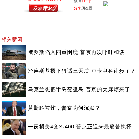
微信
扫一扫
分享
朋友圈
相关新闻：
俄罗斯陷入四重困境 普京再次呼吁和谈
泽连斯基撂下狠话三天后 卢卡申科让步了？
乌克兰想把半岛变孤岛 普京的大麻烦来了
莫斯科被炸，普京为何沉默？
一夜损失4套S-400 普京正迎来最痛苦抉择