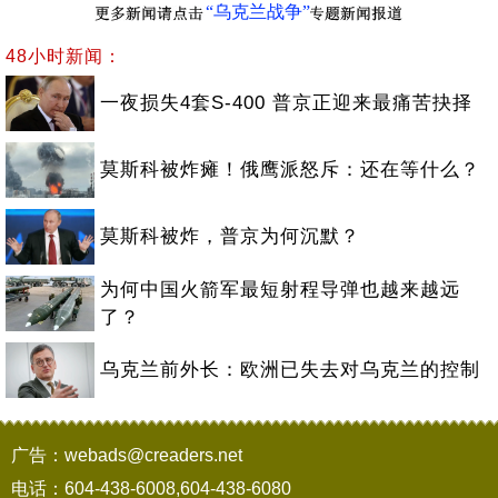
“乌克兰战争”
48小时新闻：
一夜损失4套S-400 普京正迎来最痛苦抉择
莫斯科被炸瘫！俄鹰派怒斥：还在等什么？
莫斯科被炸，普京为何沉默？
为何中国火箭军最短射程导弹也越来越远
了？
乌克兰前外长：欧洲已失去对乌克兰的控制
广告：webads@creaders.net
电话：604-438-6008,604-438-6080