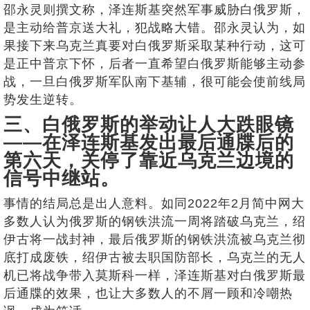
邵永灵则撰文称，泽连斯基突然军事威胁白俄罗斯，
是主动给普京送大礼，犯战略大错。邵永灵认为，如
果接下来乌克兰真要对白俄罗斯采取某种行动，这可
是正中普京下怀，后者一直希望白俄罗斯能够主动参
战，一旦白俄罗斯军队南下基辅，很可能会使前线局
势发生逆转。
三、白俄罗斯的举动让人大跌眼镜
——在泽连斯基发出最后通牒后的
第六天，关停了靠近乌克兰边境的
信号中继站。
事情的结局总是出人意料。如同2022年2月简中网大
多数人认为俄罗斯的钢铁洪流一周将踏破乌克兰，绍
伊古将一战封神，最后俄罗斯的钢铁洪流被乌克兰彻
底打成废铁，绍伊古被去职国防部长，乌克兰的无人
机已将战争带入莫斯科一样，泽连斯基对白俄罗斯最
后通牒的效果，也让大多数人的不屑一顾和冷嘲热