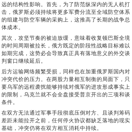
远的结构性影响。首先，为了防范纵深内的无人机打
击，俄罗斯必须持续将更多军费分流至全域防空体系
的组建与防空车辆的采购上，这推高了长期的战争总
体成本。
其次，攻坚节奏的被迫放缓，意味着收复顿巴斯全境
的时间周期被拉长，俄方既定的阶段性战略目标难以
如期完成，这势必会导致真正具有落地意义的外交谈
判窗口继续延后。
后方运输网络频繁受损，同样也在加重俄罗斯国内对
冲突代价的压力。在两股力量相互制衡的局面下，只
要乌军的远程袭扰能够持续对俄军的进攻形成事实上
的限制，乌克兰就不会全盘接受普京开出的三项和谈
条件。
在双方无法通过军事手段彻底压倒对方、且谈判筹码
差距未能拉开之前，任何停火协议都缺乏落地的现实
基础，冲突仍将在双方相互消耗中持续。