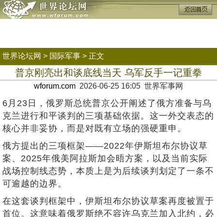
世界论坛网
>
国际军事
> 正文
普京刚亮出和谈底线当天 乌军反手一记重拳
wforum.com
2026-06-25 16:05 世界军事网
6月23日，俄罗斯总统普京公开阐述了俄方准备与乌
克兰进行和平谈判的三项基础依据。这一外交表态的
核心并非妥协，而是对既有立场的强硬重申。
俄方提出的三项框架——2022年伊斯坦布尔协议草
案、2025年俄美阿拉斯加会晤方案，以及当前实际
战场控制线态势，本质上是为后续谈判划定了一条不
可逾越的边界。
在这套谈判框架中，伊斯坦布尔协议草案再度被置于
首位。这意味着俄罗斯绝不容许乌克兰加入北约，必