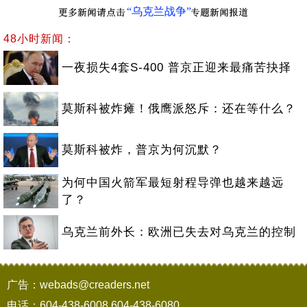
“乌克兰战争”
48小时新闻：
一夜损失4套S-400 普京正迎来最痛苦抉择
莫斯科被炸瘫！俄鹰派怒斥：还在等什么？
莫斯科被炸，普京为何沉默？
为何中国火箭军最短射程导弹也越来越远
了？
乌克兰前外长：欧洲已失去对乌克兰的控制
广告：webads@creaders.net
电话：604-438-6008,604-438-6080