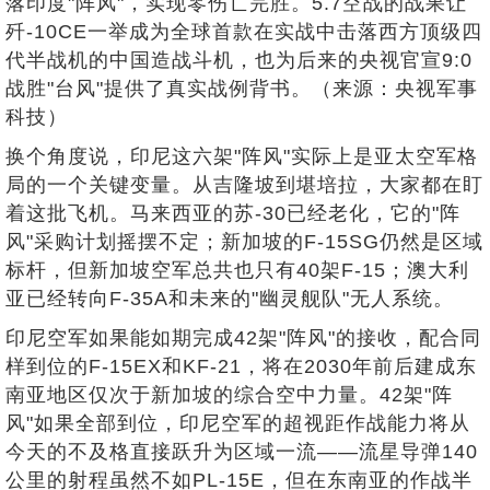
落印度"阵风"，实现零伤亡完胜。5.7空战的战果让
歼-10CE一举成为全球首款在实战中击落西方顶级四
代半战机的中国造战斗机，也为后来的央视官宣9:0
战胜"台风"提供了真实战例背书。（来源：央视军事
科技）
换个角度说，印尼这六架"阵风"实际上是亚太空军格
局的一个关键变量。从吉隆坡到堪培拉，大家都在盯
着这批飞机。马来西亚的苏-30已经老化，它的"阵
风"采购计划摇摆不定；新加坡的F-15SG仍然是区域
标杆，但新加坡空军总共也只有40架F-15；澳大利
亚已经转向F-35A和未来的"幽灵舰队"无人系统。
印尼空军如果能如期完成42架"阵风"的接收，配合同
样到位的F-15EX和KF-21，将在2030年前后建成东
南亚地区仅次于新加坡的综合空中力量。42架"阵
风"如果全部到位，印尼空军的超视距作战能力将从
今天的不及格直接跃升为区域一流——流星导弹140
公里的射程虽然不如PL-15E，但在东南亚的作战半