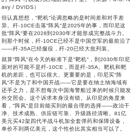
avy / DVIDS）
但认真想想，"靶机"论调忽略的是时间差和对手差
异。歼-10CE击落"阵风"是2025年的事，而印尼这
批"阵风"要在2028到2030年才能形成完整战斗力。
到那个时候，歼-10CE已经不是中国空军的最前沿了
——歼-35A已经服役，歼-20已经大批列装。
就算"阵风"在今天的标准下是"靶机"，到2030年印尼
面对的可能不是歼-10CE，而是歼-35A。靶机和靶
机的差距，也可以很大。更重要的是，印尼买"阵
风"不是为了和中国开战——它是要在纳土纳海域有
还手之力，是不想每次中国海警船过来的时候只能发
外交照会。这个诉求本身没有错。从印尼的角度来
看，"阵风"是目前能买到的最合理的选择——政治干
净、技术成熟、供应链可靠、升级路径清晰。81亿
美元买42架四代半战斗机加全套弹药和保障设备，
单价不到两亿美元，这个性价比其实相当可以了。