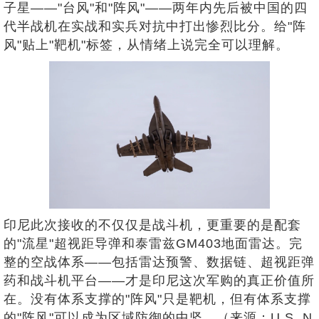
子星——"台风"和"阵风"——两年内先后被中国的四
代半战机在实战和实兵对抗中打出惨烈比分。给"阵
风"贴上"靶机"标签，从情绪上说完全可以理解。
印尼此次接收的不仅仅是战斗机，更重要的是配套
的"流星"超视距导弹和泰雷兹GM403地面雷达。完
整的空战体系——包括雷达预警、数据链、超视距弹
药和战斗机平台——才是印尼这次军购的真正价值所
在。没有体系支撑的"阵风"只是靶机，但有体系支撑
的"阵风"可以成为区域防御的中坚。（来源：U.S. N