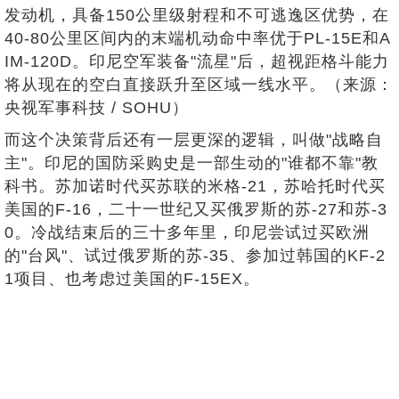
发动机，具备150公里级射程和不可逃逸区优势，在
40-80公里区间内的末端机动命中率优于PL-15E和A
IM-120D。印尼空军装备"流星"后，超视距格斗能力
将从现在的空白直接跃升至区域一线水平。（来源：
央视军事科技 / SOHU）
而这个决策背后还有一层更深的逻辑，叫做"战略自
主"。印尼的国防采购史是一部生动的"谁都不靠"教
科书。苏加诺时代买苏联的米格-21，苏哈托时代买
美国的F-16，二十一世纪又买俄罗斯的苏-27和苏-3
0。冷战结束后的三十多年里，印尼尝试过买欧洲
的"台风"、试过俄罗斯的苏-35、参加过韩国的KF-2
1项目、也考虑过美国的F-15EX。