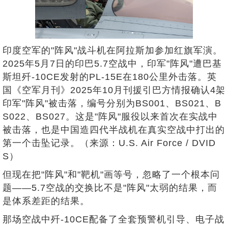
印度空军的"阵风"战斗机在阿拉斯加参加红旗军演。
2025年5月7日的印巴5.7空战中，印军"阵风"遭巴基
斯坦歼-10CE发射的PL-15E在180公里外击落。英
国《空军月刊》2025年10月刊援引巴方情报确认4架
印军"阵风"被击落，编号分别为BS001、BS021、B
S022、BS027。这是"阵风"服役以来首次在实战中
被击落，也是中国造四代半战机在真实空战中打出的
第一个击坠记录。（来源：U.S. Air Force / DVID
S）
但现在把"阵风"和"靶机"画等号，忽略了一个根本问
题——5.7空战的交换比不是"阵风"太弱的结果，而
是体系差距的结果。
那场空战中歼-10CE配备了全套预警机引导、电子战