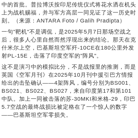
中的首批。普拉博沃按印尼传统仪式将花水洒在机头
上为战机赐福，并与军方高层一同见证了这一历史时
刻。（来源：ANTARA Foto / Galih Pradipta）
一句"靶机"不是调侃，是2025年5月7日那场空战之
后，很多人心里自然而然浮现出来的结论。那天在克
什米尔上空，巴基斯坦空军歼-10CE在180公里外发
射PL-15E，击落了印度空军的"阵风"。
这不是演习中的模拟比分，不是战报里的推测，而是
英国《空军月刊》在2025年10月刊中援引巴方情报
给出的击坠确认——4架阵风，编号分别为BS001、
BS021、BS022、BS027，来自印度第17和第101
中队。加上一同被击落的苏-30MKI和米格-29，印巴
5.7空战的最终战损比被定格在了一个惊人的数字
——巴基斯坦空军零损失。