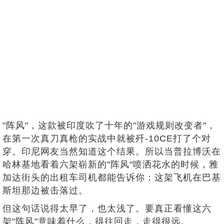
"阵风"，这款被印度吹了十年的"游戏规则改变者"，
在第一次真刀真枪的实战中就被歼-10CE打了个对
穿。印尼网友当然知道这个结果。所以当普拉博沃在
哈林基地看着六架崭新的"阵风"喷洒花水的时候，雅
加达街头的出租车司机都能告诉你：这架飞机在巴基
斯坦那边被击落过。
但这句话说得太早了，也太浅了。要真正看懂这六
架"阵风"意味着什么，得往回走，走得很远。