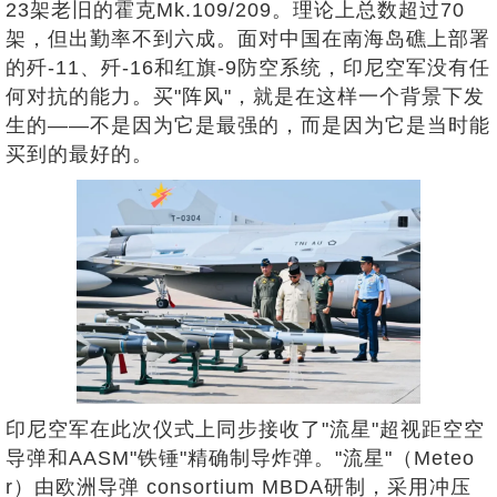
23架老旧的霍克Mk.109/209。理论上总数超过70
架，但出勤率不到六成。面对中国在南海岛礁上部署
的歼-11、歼-16和红旗-9防空系统，印尼空军没有任
何对抗的能力。买"阵风"，就是在这样一个背景下发
生的——不是因为它是最强的，而是因为它是当时能
买到的最好的。
印尼空军在此次仪式上同步接收了"流星"超视距空空
导弹和AASM"铁锤"精确制导炸弹。"流星"（Meteo
r）由欧洲导弹 consortium MBDA研制，采用冲压