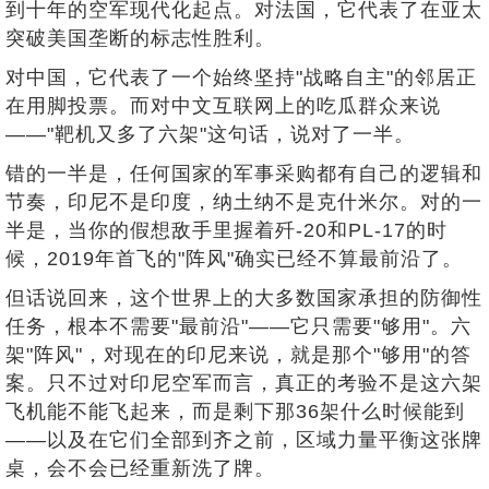
到十年的空军现代化起点。对法国，它代表了在亚太
突破美国垄断的标志性胜利。
对中国，它代表了一个始终坚持"战略自主"的邻居正
在用脚投票。而对中文互联网上的吃瓜群众来说
——"靶机又多了六架"这句话，说对了一半。
错的一半是，任何国家的军事采购都有自己的逻辑和
节奏，印尼不是印度，纳土纳不是克什米尔。对的一
半是，当你的假想敌手里握着歼-20和PL-17的时
候，2019年首飞的"阵风"确实已经不算最前沿了。
但话说回来，这个世界上的大多数国家承担的防御性
任务，根本不需要"最前沿"——它只需要"够用"。六
架"阵风"，对现在的印尼来说，就是那个"够用"的答
案。只不过对印尼空军而言，真正的考验不是这六架
飞机能不能飞起来，而是剩下那36架什么时候能到
——以及在它们全部到齐之前，区域力量平衡这张牌
桌，会不会已经重新洗了牌。