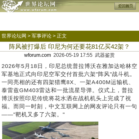
世界论坛网
>
军事评论
> 正文
阵风被打爆后 印尼为何还要花81亿买42架？
wforum.com
2026-05-19 17:55 武器鉴赏
2026年5月18日，印尼总统普拉博沃在雅加达哈林空
军基地正式向印尼空军交付首批六架"阵风"战斗机。
一同亮相的还有四架猎鹰8X、一架A400M运输机、
泰雷兹GM403雷达和一批流星导弹。仪式上，普拉
博沃按照印尼传统将花水洒在战机机头上完成了祝
福。而同一时刻，中文互联网上的网友评论只有一句
——"靶机又多了六架。"