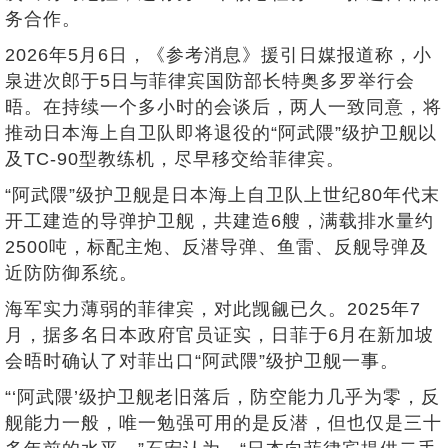
务合作。
2026年5月6日，《参考消息》援引日媒报道称，小
泉进次郎于5日与菲律宾国防部长特奥多罗举行会
晤。在持续一个多小时的会谈后，两人一致同意，将
推动日本海上自卫队即将退役的“阿武隈”级护卫舰以
及TC-90型教练机，尽早移交给菲律宾。
“阿武隈”级护卫舰是日本海上自卫队上世纪80年代末
开工建造的导弹护卫舰，共建造6艘，满载排水量约
2500吨，标配主炮、反潜导弹、鱼雷、反舰导弹及
近防防御系统。
海军实力薄弱的菲律宾，对此觊觎已久。2025年7
月，据多名日本政府官员证实，日菲于6月在新加坡
会晤时确认了对菲出口“阿武隈”级护卫舰一事。
“‘阿武隈’级护卫舰老旧落后，防空能力几乎为零，反
舰能力一般，唯一勉强可用的是反潜，但也仅是三十