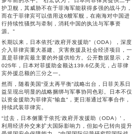
多年前的水平。”石宏认为，“日本向菲律宾提供二手
护卫舰，其威胁不在于菲海军能获得多强的战斗力，
而在于菲律宾可以借用这6艘军舰，在南海对中国进
行持续性骚扰与牵制，消耗中国的执法与军事资
源。”
长期以来，日本依托“政府开发援助”（ODA），深度
介入菲律宾重大基建、灾害救援及社会经济项目，一
直是菲律宾最主要的外援供给方。公开数据显示，2
025年，日本对菲援助金额达139.6亿美元，占菲律
宾外援总额的三分之一。
然而，随着美国“亚太再平衡”战略出台，日菲关系日
益呈现出明显的战略捆绑与军事协同色彩。日本不仅
以资金援助为菲律宾“输血”，更日渐通过军事合作，
持续武装菲律宾。
“过去，日本侧重于依托‘政府开发援助（ODA）’，
利用经济外交来扩大国际影响力，但如今已转向提升
受援国安全保障能力。”中国国际问题研究院国际战