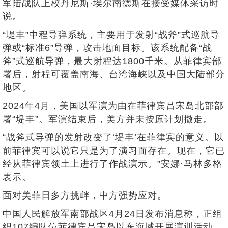
军陆战队上校丹尼斯·埃尔南德斯在接受媒体采访时
说。
“堤丰”中程导弹系统，主要用于发射“战斧”式巡航导
弹或“标准6”导弹，攻击地面目标。该系统配备“战
斧”式巡航导弹，最大射程达1800千米。从菲律宾部
署后，射程可覆盖南海、台湾海峡以及中国大陆部分
地区。
2024年4月，美国以军演为由在菲律宾吕宋岛北部部
署“堤丰”。军演结束后，美方并未按原计划撤走。
“战斧式导弹的发射改变了‘堤丰’在菲律宾的意义。以
前菲律宾可以说它只是为了演习而存在。现在，它已
经从菲律宾领土上进行了作战演示。”安娜·马林多格
表示。
面对美菲日多方挑衅，中方强势应对。
中国人民解放军南部战区4月24日发布消息称，正组
织107编队位菲律宾吕宋岛以东海域开展演训活动，