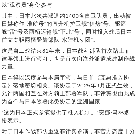
以“观察员”身份参与。
其中，日本此次共派遣约1400名自卫队员，出动被
日媒称作“准航母”的直升机护卫舰“伊势”号、驱逐
舰“雷”号及两栖运输舰“下北”号，同时投入战后日本
首支专职两栖登陆部队“水陆机动团”。
这是自二战结束81年来，日本战斗部队‌首次踏上菲
律宾领土‌进行演习，也是首次向海外派遣成建制作战
力量。
日本得以深度参与本届军演，与日菲《互惠准入协
定》落地密切相关。该协定于2025年9月正式生效，
允许两国相互在对方领土部署军队，菲律宾也由此成
为首个与日本签署此类协定的亚洲国家。
“这为日本正式参演提供了准入机制。”安娜·马林多
格表示。
对于日本作战部队重返菲律宾参演，菲官方态度十分