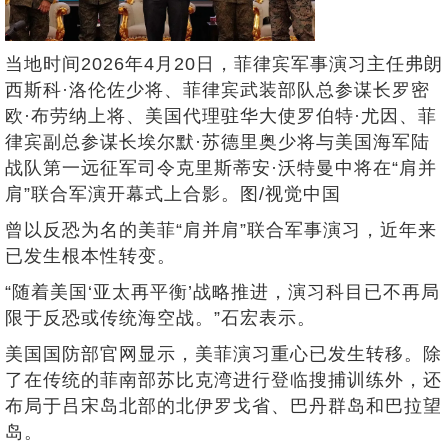
当地时间2026年4月20日，菲律宾军事演习主任弗朗
西斯科·洛伦佐少将、菲律宾武装部队总参谋长罗密
欧·布劳纳上将、美国代理驻华大使罗伯特·尤因、菲
律宾副总参谋长埃尔默·苏德里奥少将与美国海军陆
战队第一远征军司令克里斯蒂安·沃特曼中将在“肩并
肩”联合军演开幕式上合影。图/视觉中国
曾以反恐为名的美菲“肩并肩”联合军事演习，近年来
已发生根本性转变。
“随着美国‘亚太再平衡’战略推进，演习科目已不再局
限于反恐或传统海空战。”石宏表示。
美国国防部官网显示，美菲演习重心已发生转移。除
了在传统的菲南部苏比克湾进行登临搜捕训练外，还
布局于吕宋岛北部的北伊罗戈省、巴丹群岛和巴拉望
岛。