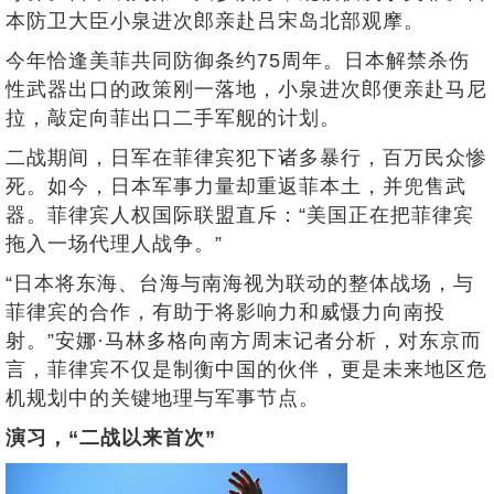
本防卫大臣小泉进次郎亲赴吕宋岛北部观摩。
今年恰逢美菲共同防御条约75周年。日本解禁杀伤
性武器出口的政策刚一落地，小泉进次郎便亲赴马尼
拉，敲定向菲出口二手军舰的计划。
二战期间，日军在菲律宾犯下诸多暴行，百万民众惨
死。如今，日本军事力量却重返菲本土，并兜售武
器。菲律宾人权国际联盟直斥：“美国正在把菲律宾
拖入一场代理人战争。”
“日本将东海、台海与南海视为联动的整体战场，与
菲律宾的合作，有助于将影响力和威慑力向南投
射。”安娜·马林多格向南方周末记者分析，对东京而
言，菲律宾不仅是制衡中国的伙伴，更是未来地区危
机规划中的关键地理与军事节点。
演习，“二战以来首次”