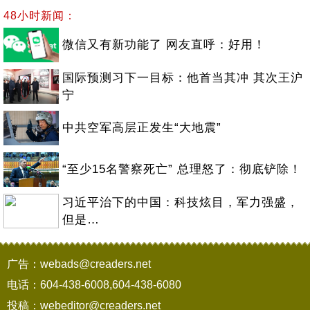
48小时新闻：
微信又有新功能了 网友直呼：好用！
国际预测习下一目标：他首当其冲 其次王沪
宁
中共空军高层正发生“大地震”
“至少15名警察死亡” 总理怒了：彻底铲除！
习近平治下的中国：科技炫目，军力强盛，
但是…
广告：webads@creaders.net
电话：604-438-6008,604-438-6080
投稿：webeditor@creaders.net