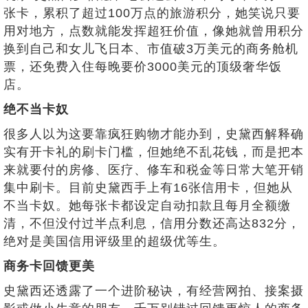
张卡，累积了超过100万点的旅游积分，她笑说只要
用对地方，点数就能发挥超狂价值，像她就曾用积分
换到自己和女儿飞日本、市值破3万美元的商务舱机
票，还免费入住每晚要价3000美元的顶级奢华饭
店。
绝不当卡奴
很多人以为这要靠疯狂购物才能办到，史黛西解释确
实有开卡礼的刷卡门槛，但她绝不乱花钱，而是把本
来就要付的房修、医疗、修车和税金等日常大笔开销
集中刷卡。目前史黛西手上有16张信用卡，但她从
不当卡奴。她每张卡都设定自动扣款且每月全额缴
清，不但没付过半点利息，信用分数还高达832分，
绝对是美国信用评级里的超级优等生。
商务卡回馈更美
史黛西还透露了一个进阶秘诀，有经营网拍、接案摄