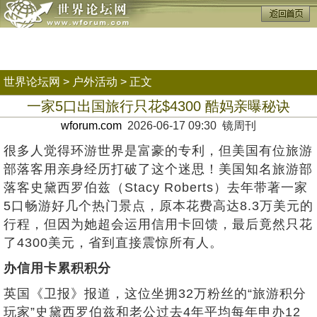
世界论坛网
>
户外活动
> 正文
一家5口出国旅行只花$4300 酷妈亲曝秘诀
wforum.com
2026-06-17 09:30 镜周刊
很多人觉得环游世界是富豪的专利，但美国有位旅游
部落客用亲身经历打破了这个迷思！美国知名旅游部
落客史黛西罗伯兹（Stacy Roberts）去年带著一家
5口畅游好几个热门景点，原本花费高达8.3万美元的
行程，但因为她超会运用信用卡回馈，最后竟然只花
了4300美元，省到直接震惊所有人。
办信用卡累积积分
英国《卫报》报道，这位坐拥32万粉丝的“旅游积分
玩家”史黛西罗伯兹和老公过去4年平均每年申办12