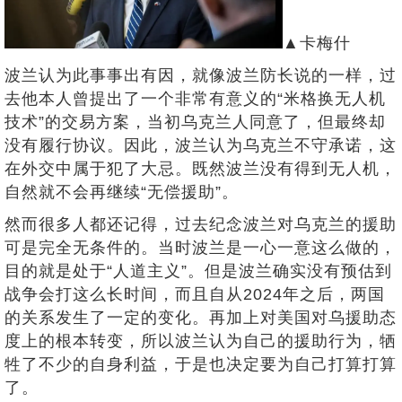
▲卡梅什
波兰认为此事事出有因，就像波兰防长说的一样，过
去他本人曾提出了一个非常有意义的“米格换无人机
技术”的交易方案，当初乌克兰人同意了，但最终却
没有履行协议。因此，波兰认为乌克兰不守承诺，这
在外交中属于犯了大忌。既然波兰没有得到无人机，
自然就不会再继续“无偿援助”。
然而很多人都还记得，过去纪念波兰对乌克兰的援助
可是完全无条件的。当时波兰是一心一意这么做的，
目的就是处于“人道主义”。但是波兰确实没有预估到
战争会打这么长时间，而且自从2024年之后，两国
的关系发生了一定的变化。再加上对美国对乌援助态
度上的根本转变，所以波兰认为自己的援助行为，牺
牲了不少的自身利益，于是也决定要为自己打算打算
了。